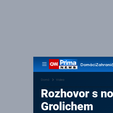
Domácí
Zahranič
Pořady
Domů
Videa
Rozhovor s no
Grolichem