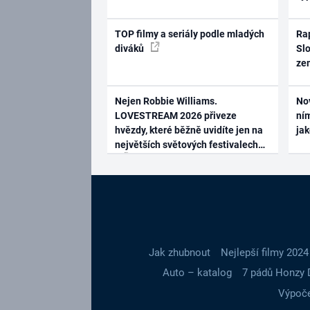
TOP filmy a seriály podle mladých
Rap
diváků
Slo
ze
Nejen Robbie Williams.
No
LOVESTREAM 2026 přiveze
ním
hvězdy, které běžně uvidíte jen na
ja
největších světových festivalech
Jak zhubnout
Nejlepší filmy 2024
Auto – katalog
7 pádů Honzy 
Výpoče