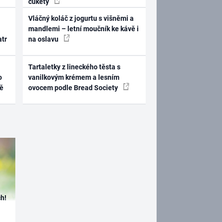
cukety
Vláčný koláč z jogurtu s višněmi a
mandlemi – letní moučník ke kávě i
atr
na oslavu
Tartaletky z lineckého těsta s
o
vanilkovým krémem a lesním
ně
ovocem podle Bread Society
h!