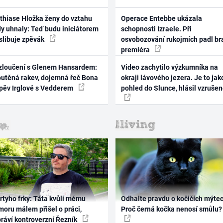
thiase Hložka ženy do vztahu
Operace Entebbe ukázala
dy uhnaly: Teď budu iniciátorem
schopnosti Izraele. Při
 slibuje zpěvák
osvobozování rukojmích padl br
premiéra
zloučení s Glenem Hansardem:
Video zachytilo výzkumníka na
outěná rakev, dojemná řeč Bona
okraji lávového jezera. Je to jak
zpěv Irglové s Vedderem
pohled do Slunce, hlásil vzruše
rtyho frky: Táta kvůli mému
Odhalte pravdu o kočičích mýtec
oru málem přišel o práci,
Proč černá kočka nenosí smůlu?
práví kontroverzní Řezník