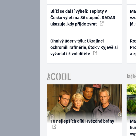
Blíží se další výheň: Teploty v
Ma
Česku vyletí na 36 stupňů. RADAR
vž
ukazuje, kdy přijde zvrat
já,
Ohnivý úder v týlu: Ukrajinci
Ro
ochromili rafinérie, útok v Kyjevě si
Pr
vyžádal i život dítěte
a 
10 nejlepších dílů Hvězdné brány
Ma
hum
vy