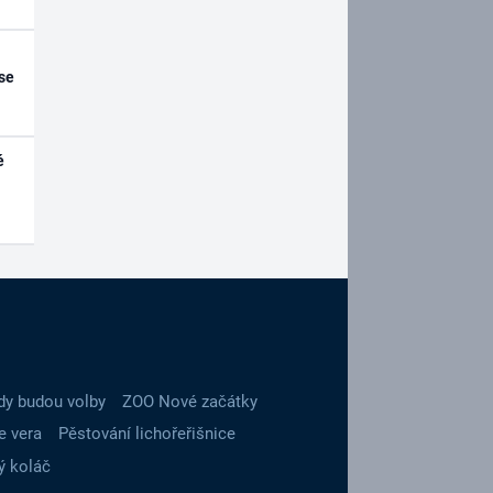
se
é
dy budou volby
ZOO Nové začátky
e vera
Pěstování lichořeřišnice
ý koláč