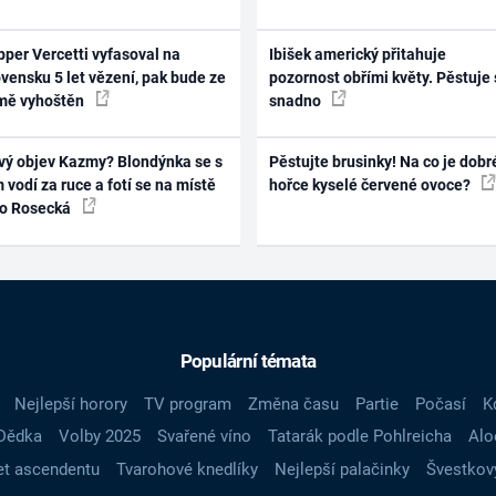
per Vercetti vyfasoval na
Ibišek americký přitahuje
vensku 5 let vězení, pak bude ze
pozornost obřími květy. Pěstuje 
mě vyhoštěn
snadno
vý objev Kazmy? Blondýnka se s
Pěstujte brusinky! Na co je dobr
 vodí za ruce a fotí se na místě
hořce kyselé červené ovoce?
ko Rosecká
Populární témata
Nejlepší horory
TV program
Změna času
Partie
Počasí
K
Dědka
Volby 2025
Svařené víno
Tatarák podle Pohlreicha
Alo
t ascendentu
Tvarohové knedlíky
Nejlepší palačinky
Švestkov