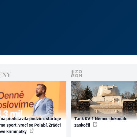
ma představila podzim: startuje
Tank KV-1 Němce dokonale
ma sport, vrací se Polabí, Zrádci
zaskočil
ové kriminálky