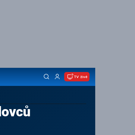
TV živě
dovců