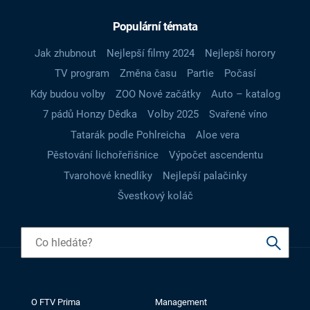
Populární témata
Jak zhubnout
Nejlepší filmy 2024
Nejlepší horory
TV program
Změna času
Partie
Počasí
Kdy budou volby
ZOO Nové začátky
Auto – katalog
7 pádů Honzy Dědka
Volby 2025
Svařené víno
Tatarák podle Pohlreicha
Aloe vera
Pěstování lichořeřišnice
Výpočet ascendentu
Tvarohové knedlíky
Nejlepší palačinky
Švestkový koláč
O FTV Prima
Management