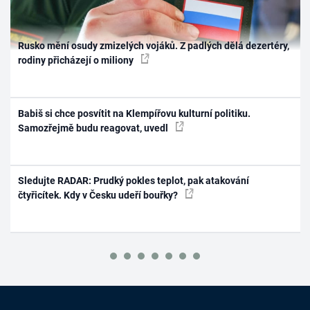
Rusko mění osudy zmizelých vojáků. Z padlých dělá dezertéry,
rodiny přicházejí o miliony
Babiš si chce posvítit na Klempířovu kulturní politiku.
Samozřejmě budu reagovat, uvedl
Sledujte RADAR: Prudký pokles teplot, pak atakování
čtyřicítek. Kdy v Česku udeří bouřky?