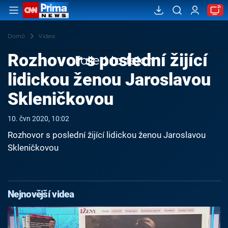
Domů
Videa
Rozhovor s poslední žijící
Failed to fetch
lidickou ženou Jaroslavou
Skleničkovou
10. čvn 2020, 10:02
Rozhovor s poslední žijící lidickou ženou Jaroslavou
Skleničkovou
Nejnovější videa