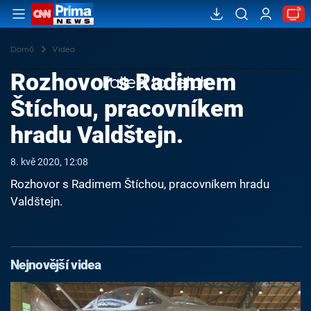
Domů
Videa
Rozhovor s Radimem
Failed to fetch
Štíchou, pracovníkem
hradu Valdštejn.
8. kvě 2020, 12:08
Rozhovor s Radimem Štíchou, pracovníkem hradu
Valdštejn.
Nejnovější videa