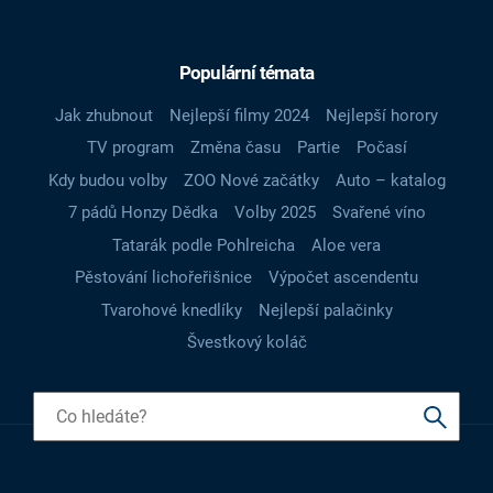
Populární témata
Jak zhubnout
Nejlepší filmy 2024
Nejlepší horory
TV program
Změna času
Partie
Počasí
Kdy budou volby
ZOO Nové začátky
Auto – katalog
7 pádů Honzy Dědka
Volby 2025
Svařené víno
Tatarák podle Pohlreicha
Aloe vera
Pěstování lichořeřišnice
Výpočet ascendentu
Tvarohové knedlíky
Nejlepší palačinky
Švestkový koláč