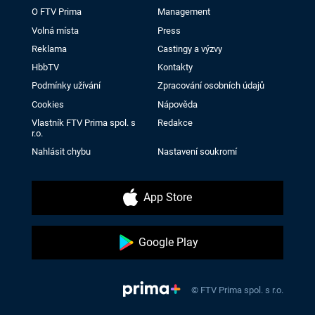
O FTV Prima
Management
Volná místa
Press
Reklama
Castingy a výzvy
HbbTV
Kontakty
Podmínky užívání
Zpracování osobních údajů
Cookies
Nápověda
Vlastník FTV Prima spol. s
Redakce
r.o.
Nahlásit chybu
Nastavení soukromí
App Store
Google Play
© FTV Prima spol. s r.o.