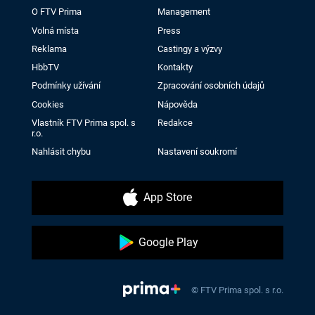
O FTV Prima
Management
Volná místa
Press
Reklama
Castingy a výzvy
HbbTV
Kontakty
Podmínky užívání
Zpracování osobních údajů
Cookies
Nápověda
Vlastník FTV Prima spol. s
Redakce
r.o.
Nahlásit chybu
Nastavení soukromí
App Store
Google Play
© FTV Prima spol. s r.o.