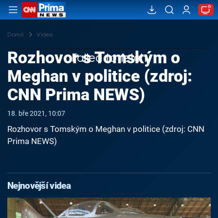
Domů
Videa
Rozhovor s Tomským o
Failed to fetch
Meghan v politice (zdroj:
CNN Prima NEWS)
18. bře 2021, 10:07
Rozhovor s Tomským o Meghan v politice (zdroj: CNN
Prima NEWS)
Nejnovější videa