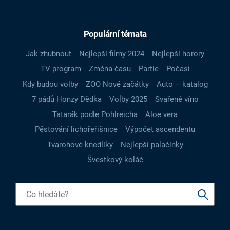
Populární témata
Jak zhubnout
Nejlepší filmy 2024
Nejlepší horory
TV program
Změna času
Partie
Počasí
Kdy budou volby
ZOO Nové začátky
Auto – katalog
7 pádů Honzy Dědka
Volby 2025
Svařené víno
Tatarák podle Pohlreicha
Aloe vera
Pěstování lichořeřišnice
Výpočet ascendentu
Tvarohové knedlíky
Nejlepší palačinky
Švestkový koláč