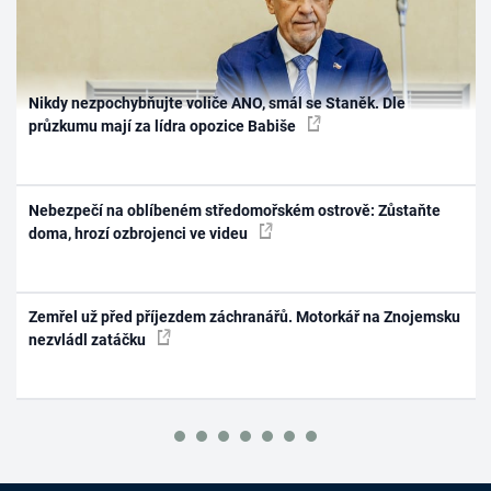
Nikdy nezpochybňujte voliče ANO, smál se Staněk. Dle
průzkumu mají za lídra opozice Babiše
Nebezpečí na oblíbeném středomořském ostrově: Zůstaňte
doma, hrozí ozbrojenci ve videu
Zemřel už před příjezdem záchranářů. Motorkář na Znojemsku
nezvládl zatáčku