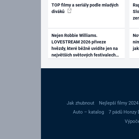
TOP filmy a seriály podle mladých
Rap
diváků
Slo
ze
Nejen Robbie Williams.
No
LOVESTREAM 2026 přiveze
ním
hvězdy, které běžně uvidíte jen na
ja
největších světových festivalech
Jak zhubnout
Nejlepší filmy 2024
Auto – katalog
7 pádů Honzy 
Výpoče