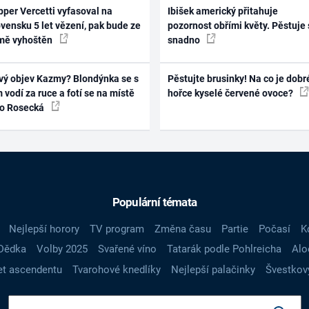
per Vercetti vyfasoval na
Ibišek americký přitahuje
vensku 5 let vězení, pak bude ze
pozornost obřími květy. Pěstuje 
mě vyhoštěn
snadno
vý objev Kazmy? Blondýnka se s
Pěstujte brusinky! Na co je dobr
 vodí za ruce a fotí se na místě
hořce kyselé červené ovoce?
ko Rosecká
Populární témata
Nejlepší horory
TV program
Změna času
Partie
Počasí
K
Dědka
Volby 2025
Svařené víno
Tatarák podle Pohlreicha
Alo
t ascendentu
Tvarohové knedlíky
Nejlepší palačinky
Švestkov