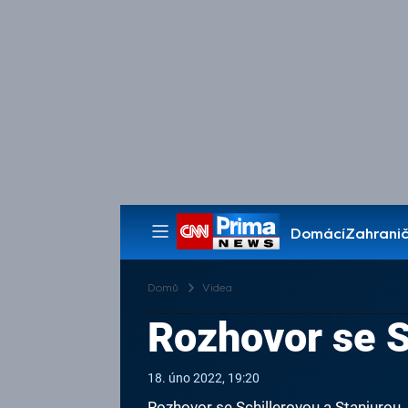
Domácí
Zahranič
Pořady
Domů
Videa
Rozhovor se S
18. úno 2022, 19:20
Rozhovor se Schillerovou a Stanjurou