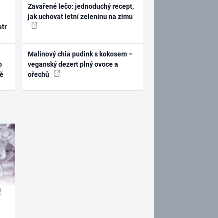
Zavařené lečo: jednoduchý recept,
jak uchovat letní zeleninu na zimu
atr
Malinový chia pudink s kokosem –
o
veganský dezert plný ovoce a
ně
ořechů