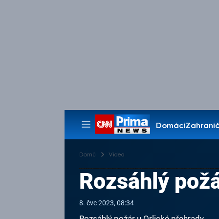
Domácí
Zahranič
Pořady
Domů
Videa
Rozsáhlý požá
8. čvc 2023, 08:34
Rozsáhlý požár u Orlické přehrady