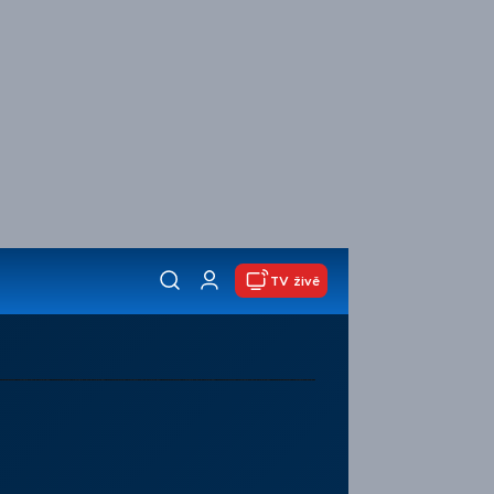
TV živě