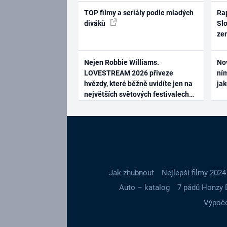
TOP filmy a seriály podle mladých
Rap
diváků
Slo
ze
Nejen Robbie Williams.
No
LOVESTREAM 2026 přiveze
ním
hvězdy, které běžně uvidíte jen na
ja
největších světových festivalech
Jak zhubnout
Nejlepší filmy 2024
Auto – katalog
7 pádů Honzy 
Výpoče