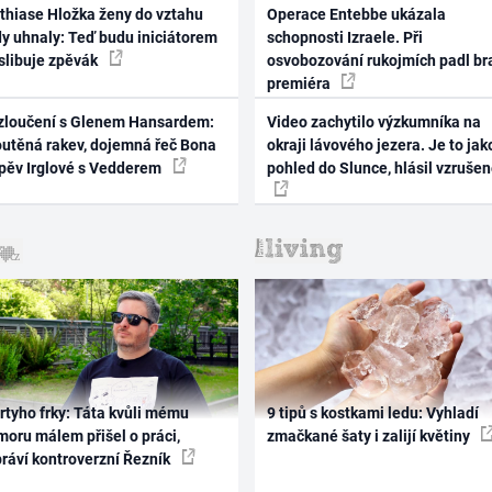
thiase Hložka ženy do vztahu
Operace Entebbe ukázala
dy uhnaly: Teď budu iniciátorem
schopnosti Izraele. Při
 slibuje zpěvák
osvobozování rukojmích padl br
premiéra
zloučení s Glenem Hansardem:
Video zachytilo výzkumníka na
outěná rakev, dojemná řeč Bona
okraji lávového jezera. Je to jak
zpěv Irglové s Vedderem
pohled do Slunce, hlásil vzruše
rtyho frky: Táta kvůli mému
9 tipů s kostkami ledu: Vyhladí
oru málem přišel o práci,
zmačkané šaty i zalijí květiny
práví kontroverzní Řezník