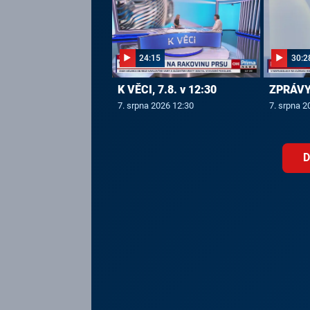
24:15
30:2
K VĚCI, 7.8. v 12:30
ZPRÁVY,
7. srpna 2026 12:30
7. srpna 2
D