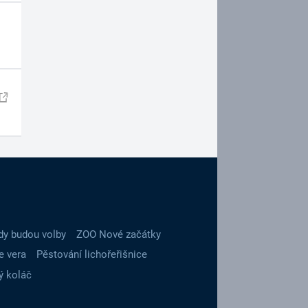
dy budou volby
ZOO Nové začátky
e vera
Pěstování lichořeřišnice
ý koláč