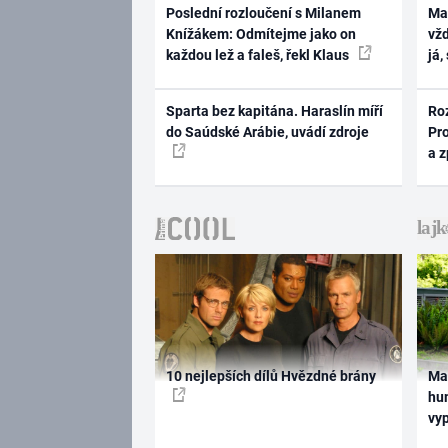
Poslední rozloučení s Milanem
Ma
Knížákem: Odmítejme jako on
vž
každou lež a faleš, řekl Klaus
já,
Sparta bez kapitána. Haraslín míří
Ro
do Saúdské Arábie, uvádí zdroje
Pr
a 
10 nejlepších dílů Hvězdné brány
Ma
hum
vy