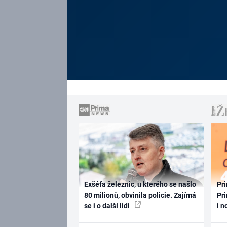
Exšéfa železnic, u kterého se našlo
Pri
80 milionů, obvinila policie. Zajímá
Pri
se i o další lidi
i n