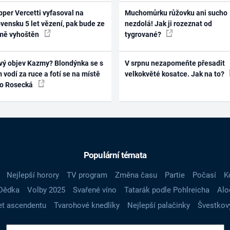
per Vercetti vyfasoval na
Muchomůrku růžovku ani sucho
vensku 5 let vězení, pak bude ze
nezdolá! Jak ji rozeznat od
mě vyhoštěn
tygrované?
vý objev Kazmy? Blondýnka se s
V srpnu nezapomeňte přesadit
 vodí za ruce a fotí se na místě
velkokvěté kosatce. Jak na to?
ko Rosecká
Populární témata
Nejlepší horory
TV program
Změna času
Partie
Počasí
K
Dědka
Volby 2025
Svařené víno
Tatarák podle Pohlreicha
Alo
t ascendentu
Tvarohové knedlíky
Nejlepší palačinky
Švestkov