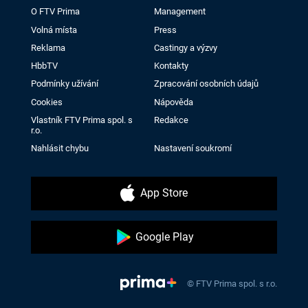
O FTV Prima
Management
Volná místa
Press
Reklama
Castingy a výzvy
HbbTV
Kontakty
Podmínky užívání
Zpracování osobních údajů
Cookies
Nápověda
Vlastník FTV Prima spol. s
Redakce
r.o.
Nahlásit chybu
Nastavení soukromí
App Store
Google Play
© FTV Prima spol. s r.o.