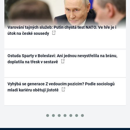
Varování tajných služeb: Putin chystá test NATO. Ve hře je i
útok na české sousedy
Ostuda Sparty v Boleslavi: Ani jednou nevystřelila na bránu,
doplatila na třesk v sestavě
Vyhýbá se generace Z vedoucím pozicím? Podle sociologů
mladí kariéru obětují jistotě