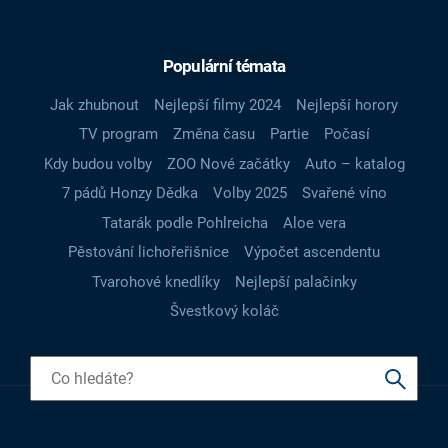
Populární témata
Jak zhubnout
Nejlepší filmy 2024
Nejlepší horory
TV program
Změna času
Partie
Počasí
Kdy budou volby
ZOO Nové začátky
Auto – katalog
7 pádů Honzy Dědka
Volby 2025
Svařené víno
Tatarák podle Pohlreicha
Aloe vera
Pěstování lichořeřišnice
Výpočet ascendentu
Tvarohové knedlíky
Nejlepší palačinky
Švestkový koláč