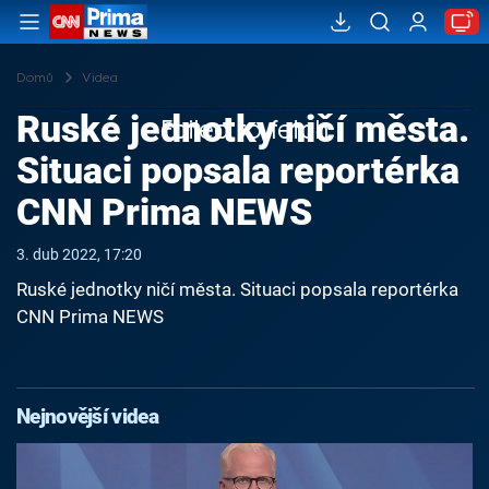
Domů
Videa
Ruské jednotky ničí města.
Failed to fetch
Situaci popsala reportérka
CNN Prima NEWS
3. dub 2022, 17:20
Ruské jednotky ničí města. Situaci popsala reportérka
CNN Prima NEWS
Nejnovější videa