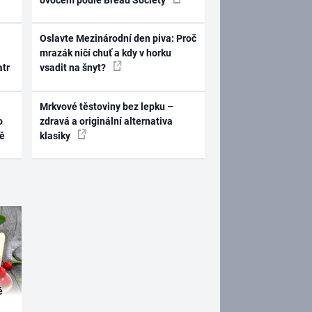
Oslavte Mezinárodní den piva: Proč
mrazák ničí chuť a kdy v horku
atr
vsadit na šnyt?
Mrkvové těstoviny bez lepku –
o
zdravá a originální alternativa
ně
klasiky
é