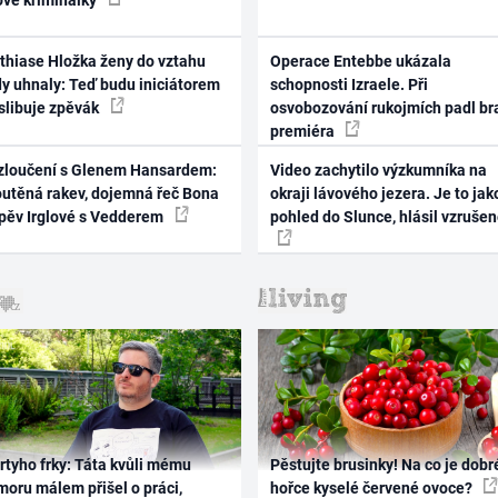
thiase Hložka ženy do vztahu
Operace Entebbe ukázala
dy uhnaly: Teď budu iniciátorem
schopnosti Izraele. Při
 slibuje zpěvák
osvobozování rukojmích padl br
premiéra
zloučení s Glenem Hansardem:
Video zachytilo výzkumníka na
outěná rakev, dojemná řeč Bona
okraji lávového jezera. Je to jak
zpěv Irglové s Vedderem
pohled do Slunce, hlásil vzruše
rtyho frky: Táta kvůli mému
Pěstujte brusinky! Na co je dobr
oru málem přišel o práci,
hořce kyselé červené ovoce?