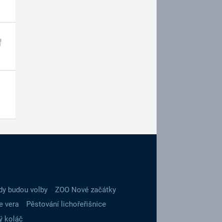
dy budou volby
ZOO Nové začátky
e vera
Pěstování lichořeřišnice
ý koláč