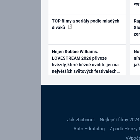
vy
TOP filmy a seriály podle mladých
Rap
diváků
Slo
ze
Nejen Robbie Williams.
No
LOVESTREAM 2026 přiveze
ním
hvězdy, které běžně uvidíte jen na
ja
největších světových festivalech
Jak zhubnout
Nejlepší filmy 2024
Auto – katalog
7 pádů Honzy 
Výpoče