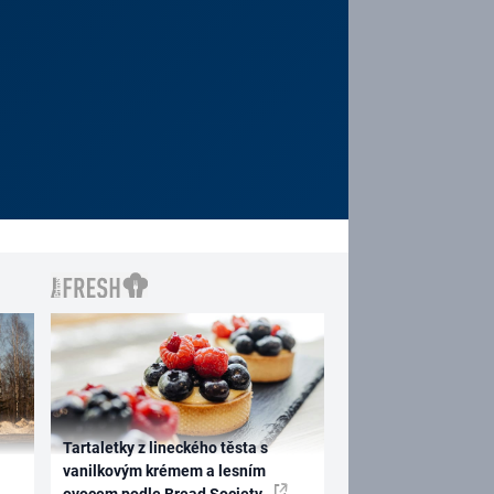
Tartaletky z lineckého těsta s
vanilkovým krémem a lesním
ovocem podle Bread Society