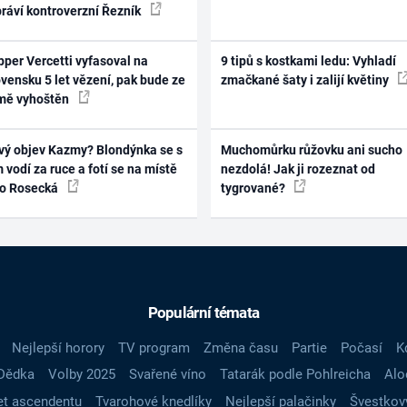
práví kontroverzní Řezník
per Vercetti vyfasoval na
9 tipů s kostkami ledu: Vyhladí
vensku 5 let vězení, pak bude ze
zmačkané šaty i zalijí květiny
mě vyhoštěn
vý objev Kazmy? Blondýnka se s
Muchomůrku růžovku ani sucho
 vodí za ruce a fotí se na místě
nezdolá! Jak ji rozeznat od
ko Rosecká
tygrované?
Populární témata
Nejlepší horory
TV program
Změna času
Partie
Počasí
K
Dědka
Volby 2025
Svařené víno
Tatarák podle Pohlreicha
Alo
t ascendentu
Tvarohové knedlíky
Nejlepší palačinky
Švestkov