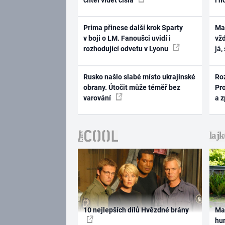
Prima přinese další krok Sparty
Ma
v boji o LM. Fanoušci uvidí i
vž
rozhodující odvetu v Lyonu
já,
Rusko našlo slabé místo ukrajinské
Ro
obrany. Útočit může téměř bez
Pr
varování
a 
10 nejlepších dílů Hvězdné brány
Ma
hum