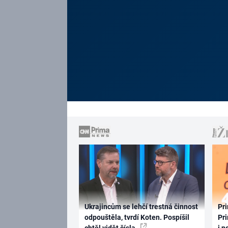
Ukrajincům se lehčí trestná činnost
Pri
odpouštěla, tvrdí Koten. Pospíšil
Pri
chtěl vidět čísla
i n