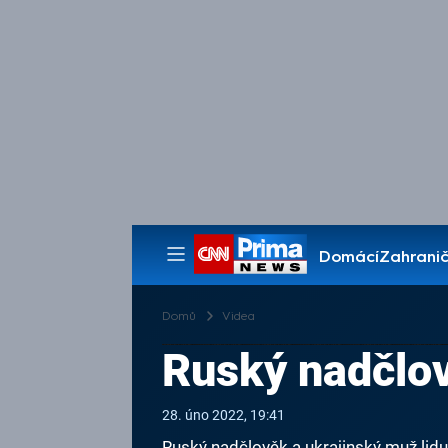
Domácí
Zahranič
Pořady
Domů
Videa
Ruský nadčlov
28. úno 2022, 19:41
Ruský nadčlověk a ukrajinský muž lidu