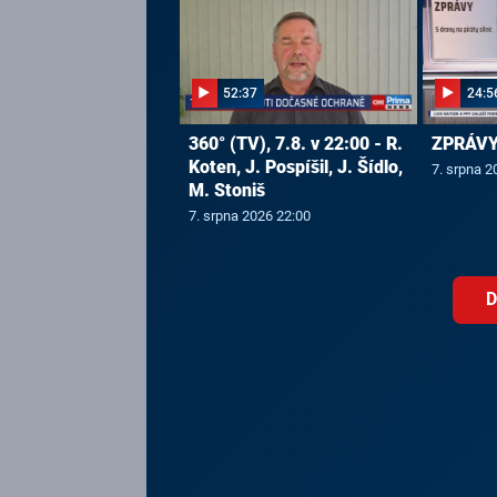
52:37
24:5
360° (TV), 7.8. v 22:00 - R.
ZPRÁVY,
Koten, J. Pospíšil, J. Šídlo,
7. srpna 2
M. Stoniš
7. srpna 2026 22:00
D