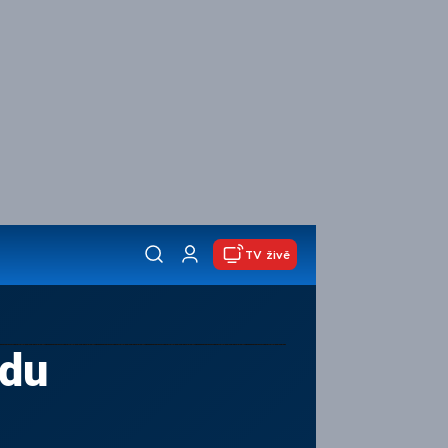
TV živě
idu