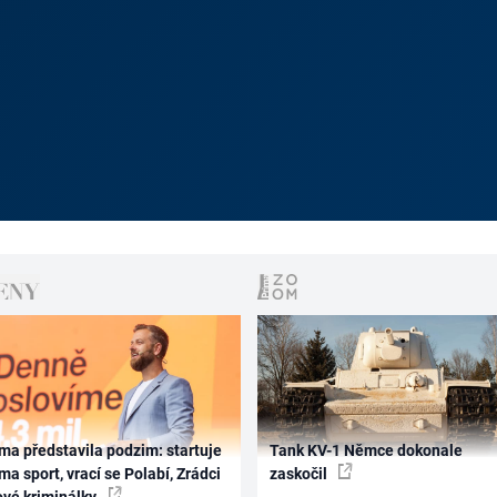
ma představila podzim: startuje
Tank KV-1 Němce dokonale
ma sport, vrací se Polabí, Zrádci
zaskočil
ové kriminálky