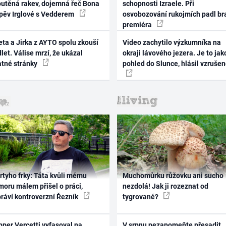
outěná rakev, dojemná řeč Bona
schopnosti Izraele. Při
zpěv Irglové s Vedderem
osvobozování rukojmích padl br
premiéra
ta a Jirka z AYTO spolu zkouší
Video zachytilo výzkumníka na
let. Válise mrzí, že ukázal
okraji lávového jezera. Je to jak
atné stránky
pohled do Slunce, hlásil vzruše
rtyho frky: Táta kvůli mému
Muchomůrku růžovku ani sucho
oru málem přišel o práci,
nezdolá! Jak ji rozeznat od
práví kontroverzní Řezník
tygrované?
per Vercetti vyfasoval na
V srpnu nezapomeňte přesadit