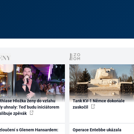
thiase Hložka ženy do vztahu
Tank KV-1 Němce dokonale
dy uhnaly: Teď budu iniciátorem
zaskočil
 slibuje zpěvák
zloučení s Glenem Hansardem:
Operace Entebbe ukázala