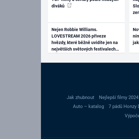
diváků
Slo
ze
Nejen Robbie Williams.
No
LOVESTREAM 2026 přiveze
ním
hvězdy, které běžně uvidíte jen na
ja
největších světových festivalech
Jak zhubnout
Nejlepší filmy 2024
Auto – katalog
7 pádů Honzy 
Výpoče