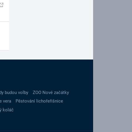
dy budou volby
ZOO Nové začátky
e vera
Pěstování lichořeřišnice
ý koláč