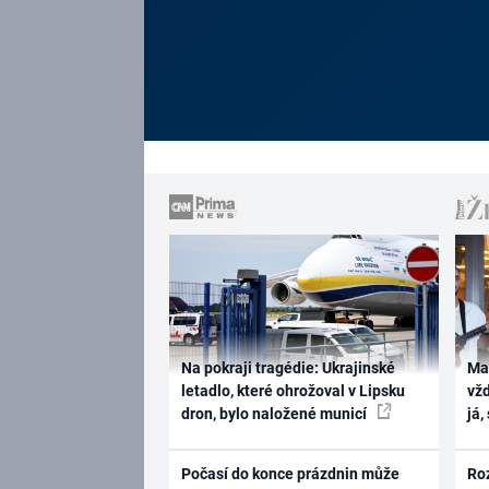
Na pokraji tragédie: Ukrajinské
Ma
letadlo, které ohrožoval v Lipsku
vž
dron, bylo naložené municí
já,
Počasí do konce prázdnin může
Ro