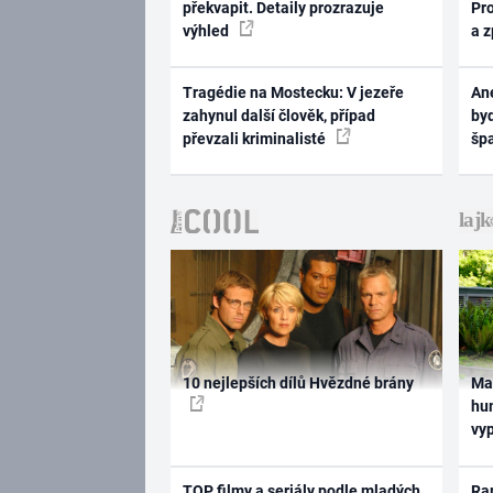
překvapit. Detaily prozrazuje
Pr
výhled
a 
Tragédie na Mostecku: V jezeře
Ane
zahynul další člověk, případ
byd
převzali kriminalisté
šp
10 nejlepších dílů Hvězdné brány
Ma
hum
vy
TOP filmy a seriály podle mladých
Rap