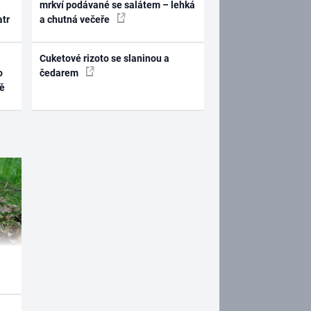
mrkví podávané se salátem – lehká
atr
a chutná večeře
Cuketové rizoto se slaninou a
o
čedarem
ně