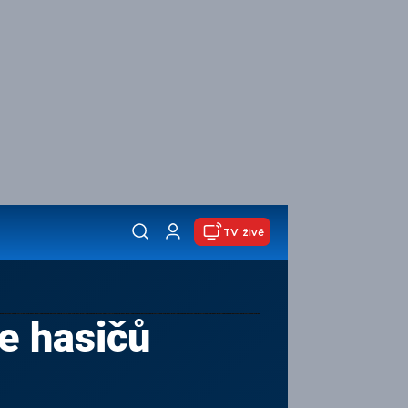
TV živě
ce hasičů