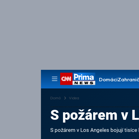
Domácí
Zahranič
Pořady
Domů
Videa
S požárem v L
S požárem v Los Angeles bojují tisíce