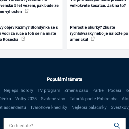
vensku 5 let vězení, pak bude ze
velkokvěté kosatce. Jak na to?
mě vyhoštěn
vý objev Kazmy? Blondýnka se s
Přerostlé okurky? Zkuste
 vodí za ruce a fotí se na místě
rychlokvašky nebo je naložte po
ko Rosecká
americku!
Populární témata
Nejlepší horory
TV program
Změna času
Partie
Počasí
K
Dědka
Volby 2025
Svařené víno
Tatarák podle Pohlreicha
Alo
t ascendentu
Tvarohové knedlíky
Nejlepší palačinky
Švestkov