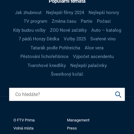
Populární témata
Jak zhubnout
Nejlepší filmy 2024
Nejlepší horory
TV program
Změna času
Partie
Počasí
Kdy budou volby
ZOO Nové začátky
Auto – katalog
7 pádů Honzy Dědka
Volby 2025
Svařené víno
Tatarák podle Pohlreicha
Aloe vera
Pěstování lichořeřišnice
Výpočet ascendentu
Tvarohové knedlíky
Nejlepší palačinky
Švestkový koláč
O FTV Prima
Management
Volná místa
Press