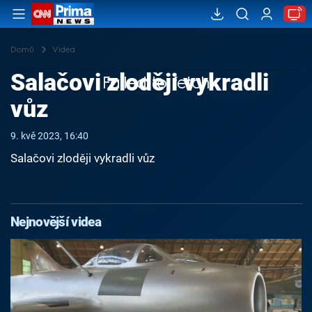
Domů
Videa
Salačovi zloději vykradli
Failed to fetch
vůz
9. kvě 2023, 16:40
Salačovi zloději vykradli vůz
Nejnovější videa