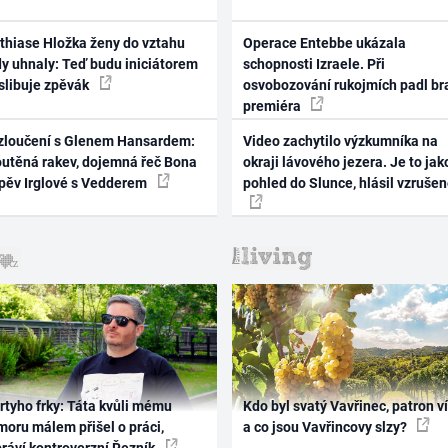
thiase Hložka ženy do vztahu
Operace Entebbe ukázala
dy uhnaly: Teď budu iniciátorem
schopnosti Izraele. Při
 slibuje zpěvák
osvobozování rukojmích padl br
premiéra
zloučení s Glenem Hansardem:
Video zachytilo výzkumníka na
outěná rakev, dojemná řeč Bona
okraji lávového jezera. Je to jak
zpěv Irglové s Vedderem
pohled do Slunce, hlásil vzruše
rtyho frky: Táta kvůli mému
Kdo byl svatý Vavřinec, patron v
oru málem přišel o práci,
a co jsou Vavřincovy slzy?
práví kontroverzní Řezník