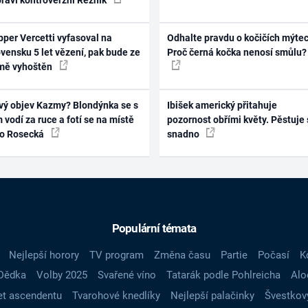
per Vercetti vyfasoval na
Odhalte pravdu o kočičích mýtec
vensku 5 let vězení, pak bude ze
Proč černá kočka nenosí smůlu?
mě vyhoštěn
vý objev Kazmy? Blondýnka se s
Ibišek americký přitahuje
 vodí za ruce a fotí se na místě
pozornost obřími květy. Pěstuje 
ko Rosecká
snadno
Populární témata
Nejlepší horory
TV program
Změna času
Partie
Počasí
K
Dědka
Volby 2025
Svařené víno
Tatarák podle Pohlreicha
Alo
t ascendentu
Tvarohové knedlíky
Nejlepší palačinky
Švestkov