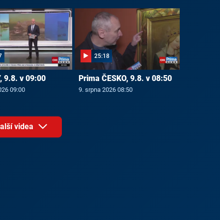
7
25:18
 9.8. v 09:00
Prima ČESKO, 9.8. v 08:50
026 09:00
9. srpna 2026 08:50
alší videa