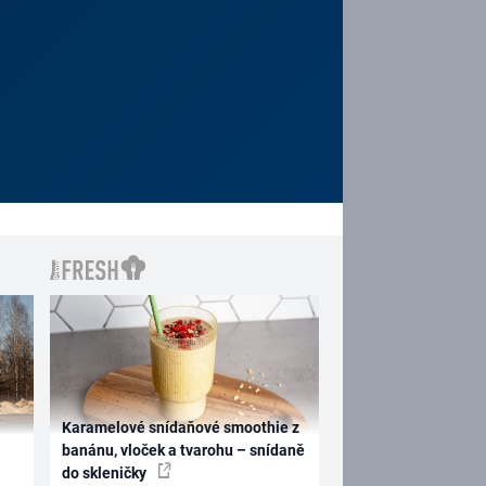
Karamelové snídaňové smoothie z
banánu, vloček a tvarohu – snídaně
do skleničky