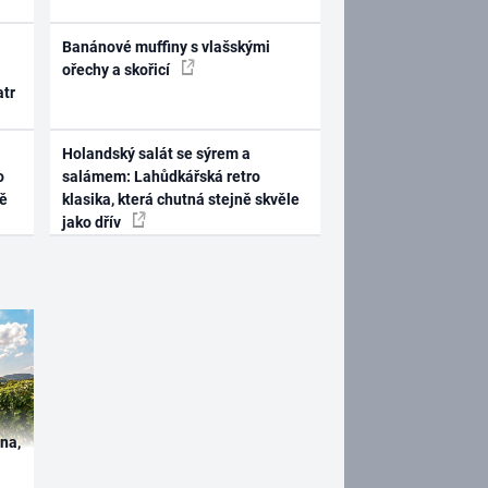
Banánové muffiny s vlašskými
ořechy a skořicí
atr
Holandský salát se sýrem a
o
salámem: Lahůdkářská retro
ně
klasika, která chutná stejně skvěle
jako dřív
ína,