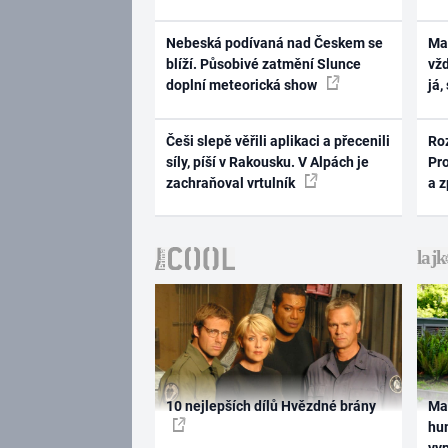
Nebeská podívaná nad Českem se
Ma
blíží. Působivé zatmění Slunce
vž
doplní meteorická show
já,
Češi slepě věřili aplikaci a přecenili
Ro
síly, píší v Rakousku. V Alpách je
Pr
zachraňoval vrtulník
a 
10 nejlepších dílů Hvězdné brány
Ma
hum
vy