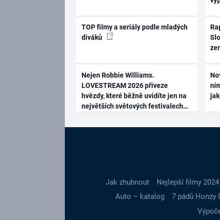
TOP filmy a seriály podle mladých
Rap
diváků
Slo
ze
Nejen Robbie Williams.
No
LOVESTREAM 2026 přiveze
ním
hvězdy, které běžně uvidíte jen na
ja
největších světových festivalech
Jak zhubnout
Nejlepší filmy 2024
Auto – katalog
7 pádů Honzy 
Výpoče