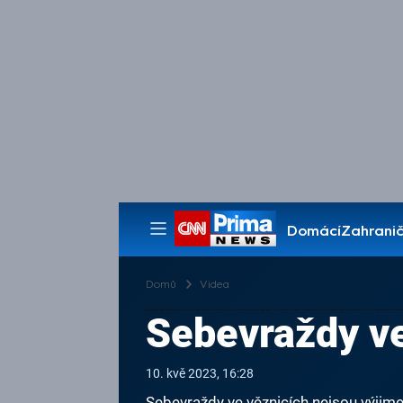
Domácí
Zahranič
Pořady
Domů
Videa
Sebevraždy ve
10. kvě 2023, 16:28
Sebevraždy ve věznicích nejsou výjim