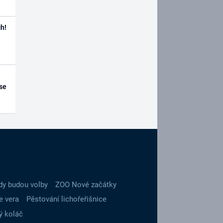
h!
se
dy budou volby
ZOO Nové začátky
e vera
Pěstování lichořeřišnice
ý koláč