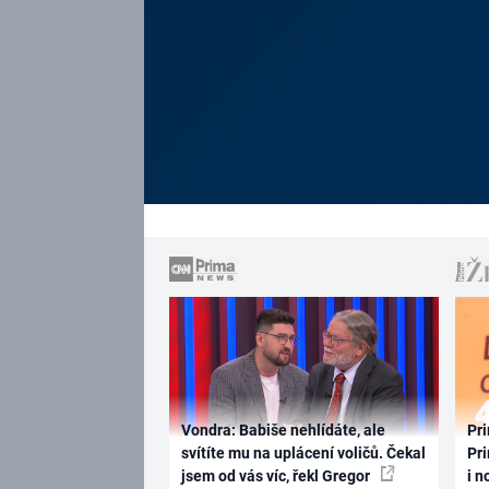
Vondra: Babiše nehlídáte, ale
Pri
svítíte mu na uplácení voličů. Čekal
Pri
jsem od vás víc, řekl Gregor
i n