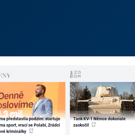
ma představila podzim: startuje
Tank KV-1 Němce dokonale
ma sport, vrací se Polabí, Zrádci
zaskočil
ové kriminálky