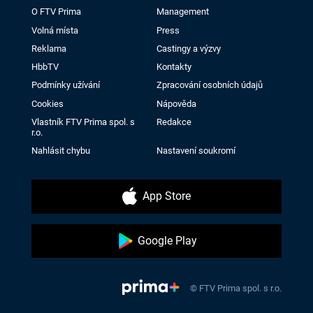
O FTV Prima
Management
Volná místa
Press
Reklama
Castingy a výzvy
HbbTV
Kontakty
Podmínky užívání
Zpracování osobních údajů
Cookies
Nápověda
Vlastník FTV Prima spol. s
Redakce
r.o.
Nahlásit chybu
Nastavení soukromí
App Store
Google Play
© FTV Prima spol. s r.o.