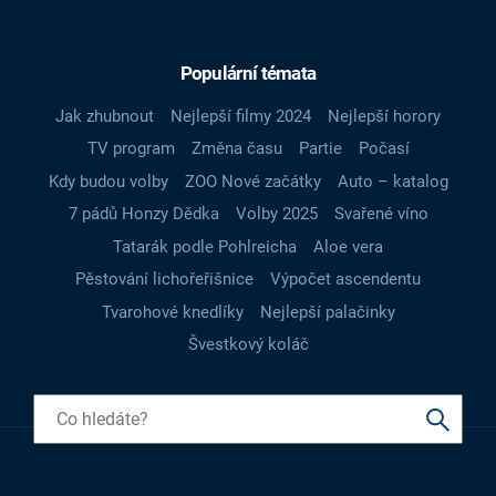
Populární témata
Jak zhubnout
Nejlepší filmy 2024
Nejlepší horory
TV program
Změna času
Partie
Počasí
Kdy budou volby
ZOO Nové začátky
Auto – katalog
7 pádů Honzy Dědka
Volby 2025
Svařené víno
Tatarák podle Pohlreicha
Aloe vera
Pěstování lichořeřišnice
Výpočet ascendentu
Tvarohové knedlíky
Nejlepší palačinky
Švestkový koláč