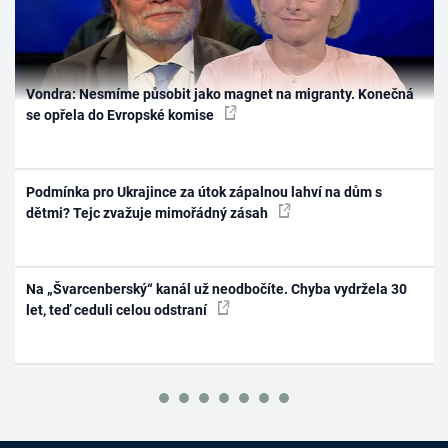
Vondra: Nesmíme působit jako magnet na migranty. Konečná
se opřela do Evropské komise
Podmínka pro Ukrajince za útok zápalnou lahví na dům s
dětmi? Tejc zvažuje mimořádný zásah
Na „Švarcenberský“ kanál už neodbočíte. Chyba vydržela 30
let, teď ceduli celou odstraní