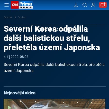
Domů
Videa
Severní Korea odpálila
Failed to fetch
další balistickou střelu,
přeletěla území Japonska
4. říj 2022, 08:06
Severní Korea odpálila další balistickou střelu, přeletěla
území Japonska
Nejnovější videa