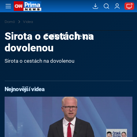
Domů
Videa
Sirota o cestách na
Failed to fetch
dovolenou
Sirota o cestách na dovolenou
Nejnovější videa