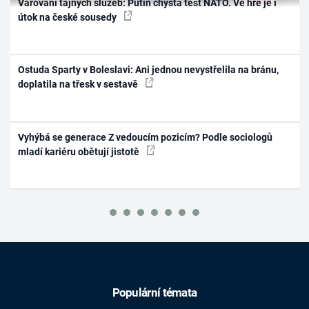
Varování tajných služeb: Putin chystá test NATO. Ve hře je i
útok na české sousedy
Ostuda Sparty v Boleslavi: Ani jednou nevystřelila na bránu,
doplatila na třesk v sestavě
Vyhýbá se generace Z vedoucím pozicím? Podle sociologů
mladí kariéru obětují jistotě
Populární témata