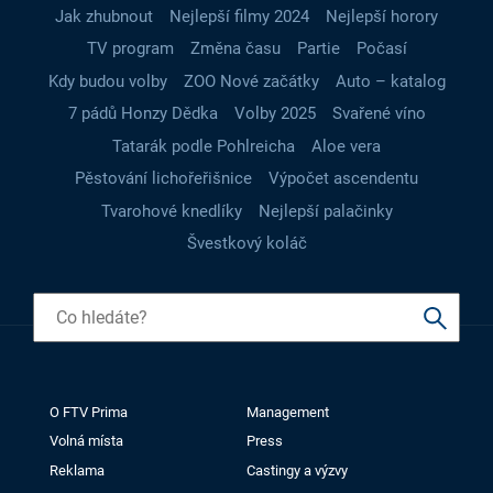
Jak zhubnout
Nejlepší filmy 2024
Nejlepší horory
TV program
Změna času
Partie
Počasí
Kdy budou volby
ZOO Nové začátky
Auto – katalog
7 pádů Honzy Dědka
Volby 2025
Svařené víno
Tatarák podle Pohlreicha
Aloe vera
Pěstování lichořeřišnice
Výpočet ascendentu
Tvarohové knedlíky
Nejlepší palačinky
Švestkový koláč
O FTV Prima
Management
Volná místa
Press
Reklama
Castingy a výzvy