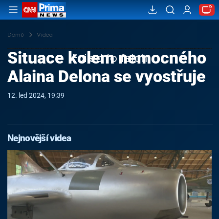
Domů
Videa
Situace kolem nemocného
Failed to fetch
Alaina Delona se vyostřuje
12. led 2024, 19:39
Nejnovější videa