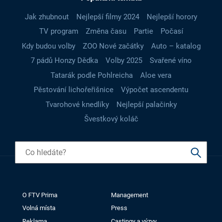
Jak zhubnout
Nejlepší filmy 2024
Nejlepší horory
TV program
Změna času
Partie
Počasí
Kdy budou volby
ZOO Nové začátky
Auto – katalog
7 pádů Honzy Dědka
Volby 2025
Svařené víno
Tatarák podle Pohlreicha
Aloe vera
Pěstování lichořeřišnice
Výpočet ascendentu
Tvarohové knedlíky
Nejlepší palačinky
Švestkový koláč
O FTV Prima
Management
Volná místa
Press
Reklama
Castingy a výzvy