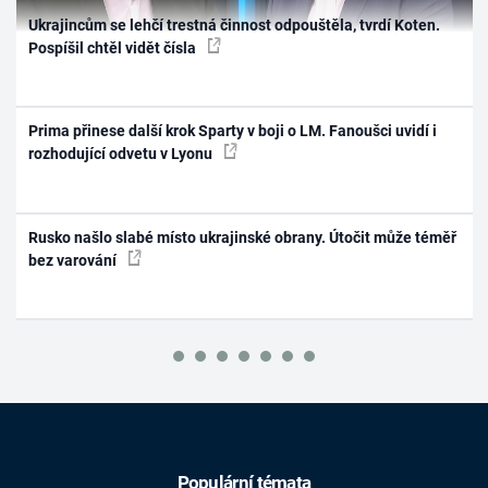
Ukrajincům se lehčí trestná činnost odpouštěla, tvrdí Koten.
Pospíšil chtěl vidět čísla
Prima přinese další krok Sparty v boji o LM. Fanoušci uvidí i
rozhodující odvetu v Lyonu
Rusko našlo slabé místo ukrajinské obrany. Útočit může téměř
bez varování
Populární témata