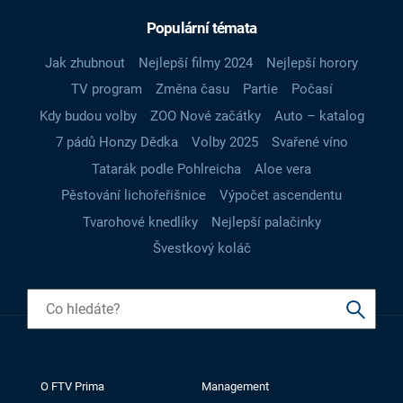
Populární témata
Jak zhubnout
Nejlepší filmy 2024
Nejlepší horory
TV program
Změna času
Partie
Počasí
Kdy budou volby
ZOO Nové začátky
Auto – katalog
7 pádů Honzy Dědka
Volby 2025
Svařené víno
Tatarák podle Pohlreicha
Aloe vera
Pěstování lichořeřišnice
Výpočet ascendentu
Tvarohové knedlíky
Nejlepší palačinky
Švestkový koláč
O FTV Prima
Management