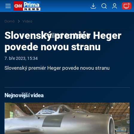
Domů
Videa
Slovenský premiér Heger
Failed to fetch
povede novou stranu
7. bře 2023, 15:34
Slovenský premiér Heger povede novou stranu
Nejnovější videa