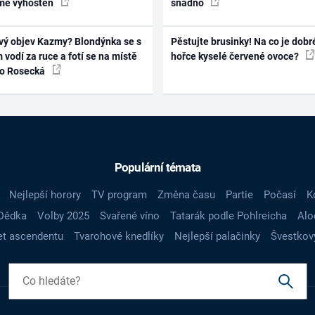
mě vyhoštěn
snadno
vý objev Kazmy? Blondýnka se s
Pěstujte brusinky! Na co je dobr
 vodí za ruce a fotí se na místě
hořce kyselé červené ovoce?
ko Rosecká
Populární témata
Nejlepší horory
TV program
Změna času
Partie
Počasí
K
Dědka
Volby 2025
Svařené víno
Tatarák podle Pohlreicha
Alo
t ascendentu
Tvarohové knedlíky
Nejlepší palačinky
Švestkov