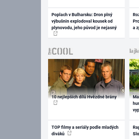
Poplach v Bulharsku: Dron plný
Ro
výbušnin explodoval kousek od
Pr
plynovodu, jeho původ je nejasný
a 
10 nejlepších dílů Hvězdné brány
Ma
hum
vy
TOP filmy a seriály podle mladých
Rap
diváků
Slo