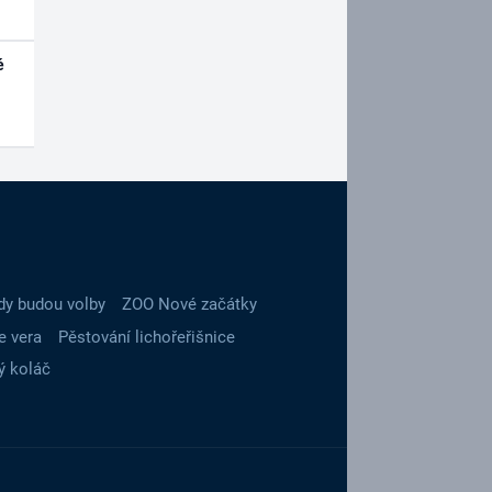
é
dy budou volby
ZOO Nové začátky
e vera
Pěstování lichořeřišnice
ý koláč