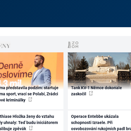
ma představila podzim: startuje
Tank KV-1 Němce dokonale
ma sport, vrací se Polabí, Zrádci
zaskočil
ové kriminálky
thiase Hložka ženy do vztahu
Operace Entebbe ukázala
dy uhnaly: Teď budu iniciátorem
schopnosti Izraele. Při
 slibuje zpěvák
osvobozování rukojmích padl br