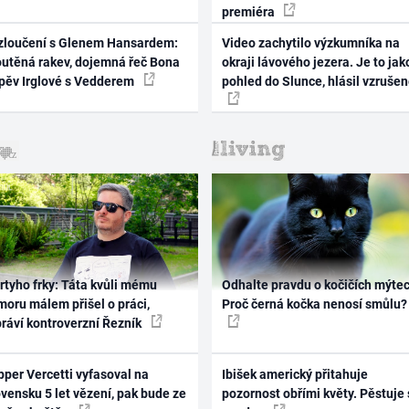
premiéra
zloučení s Glenem Hansardem:
Video zachytilo výzkumníka na
outěná rakev, dojemná řeč Bona
okraji lávového jezera. Je to jak
zpěv Irglové s Vedderem
pohled do Slunce, hlásil vzruše
rtyho frky: Táta kvůli mému
Odhalte pravdu o kočičích mýtec
oru málem přišel o práci,
Proč černá kočka nenosí smůlu?
práví kontroverzní Řezník
per Vercetti vyfasoval na
Ibišek americký přitahuje
vensku 5 let vězení, pak bude ze
pozornost obřími květy. Pěstuje 