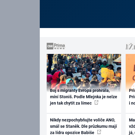
Boj s migranty Evropa prohrála,
Pri
míní Stoniš. Podle Mlejnka je nelze
Pri
jen tak chytit za límec
i n
Nikdy nezpochybňujte voliče ANO,
Ma
smál se Staněk. Dle průzkumu mají
vž
za lídra opozice Babiše
já,