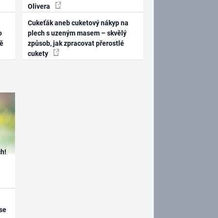
Olivera
Cukeťák aneb cuketový nákyp na
o
plech s uzeným masem – skvělý
ně
způsob, jak zpracovat přerostlé
cukety
h!
se