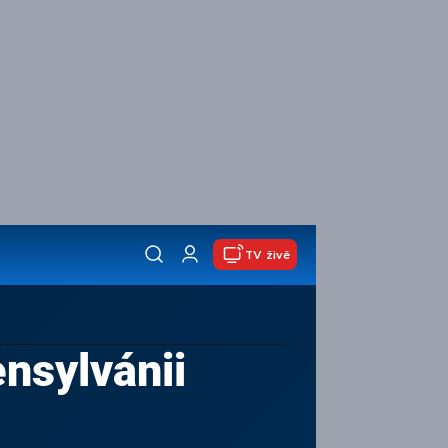
TV živě
nsylvánii