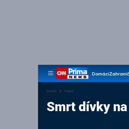
Domácí
Zahranič
Pořady
Domů
Videa
Smrt dívky na