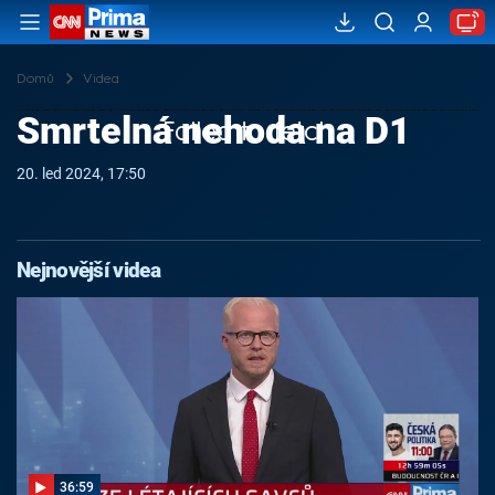
Domů
Videa
Smrtelná nehoda na D1
Failed to fetch
20. led 2024, 17:50
Nejnovější videa
36:59