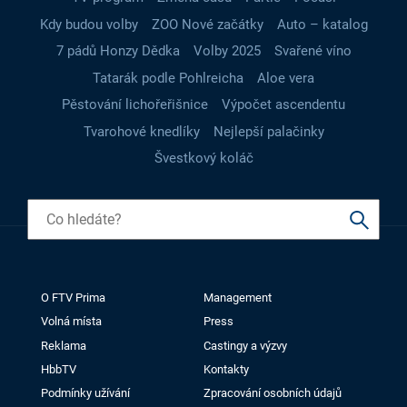
Kdy budou volby
ZOO Nové začátky
Auto – katalog
7 pádů Honzy Dědka
Volby 2025
Svařené víno
Tatarák podle Pohlreicha
Aloe vera
Pěstování lichořeřišnice
Výpočet ascendentu
Tvarohové knedlíky
Nejlepší palačinky
Švestkový koláč
O FTV Prima
Management
Volná místa
Press
Reklama
Castingy a výzvy
HbbTV
Kontakty
Podmínky užívání
Zpracování osobních údajů