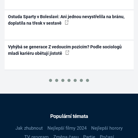
Ostuda Sparty v Boleslavi: Ani jednou nevystřelila na bránu,
doplatila na třesk v sestavě
Vyhýbá se generace Z vedoucím pozicím? Podle sociologů
mladí kariéru obětují jistotě
Populární témata
Jak zhubnout
Nejlepší filmy 2024
Nejlepší horory
TV program
Změna času
Partie
Počasí