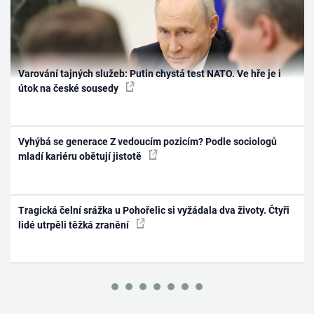
Varování tajných služeb: Putin chystá test NATO. Ve hře je i
útok na české sousedy
Vyhýbá se generace Z vedoucím pozicím? Podle sociologů
mladí kariéru obětují jistotě
Tragická čelní srážka u Pohořelic si vyžádala dva životy. Čtyři
lidé utrpěli těžká zranění