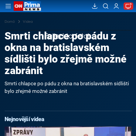
Domů
Videa
Smrti chlapce po pádu z
Failed to fetch
okna na bratislavském
sídlišti bylo zřejmě možné
zabránit
Smrti chlapce po pádu z okna na bratislavském sídlišti
bylo zřejmě možné zabránit
Nejnovější videa