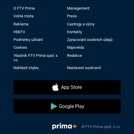
O FTV Prima
Management
Volná místa
Press
Reklama
Castingy a výzvy
HbbTV
Kontakty
Podmínky užívání
Zpracování osobních údajů
Cookies
Nápověda
Vlastník FTV Prima spol. s
Redakce
r.o.
Nahlásit chybu
Nastavení soukromí
App Store
Google Play
© FTV Prima spol. s r.o.