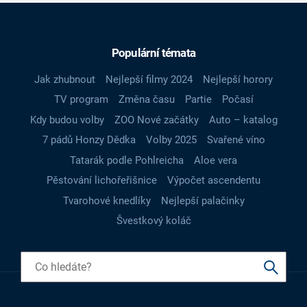
Populární témata
Jak zhubnout
Nejlepší filmy 2024
Nejlepší horory
TV program
Změna času
Partie
Počasí
Kdy budou volby
ZOO Nové začátky
Auto – katalog
7 pádů Honzy Dědka
Volby 2025
Svařené víno
Tatarák podle Pohlreicha
Aloe vera
Pěstování lichořeřišnice
Výpočet ascendentu
Tvarohové knedlíky
Nejlepší palačinky
Švestkový koláč