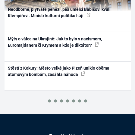
Neodborné, plýtváte penězi, píší umělci Babišovi kvůli
Klempířovi. Ministr kulturní politiku hájí
Mýty o válce na Ukrajině: Jak to bylo s nacismem,
Euromajdanem či Krymem a kdo je diktátor?
Štěstí z Kokury: Město velké jako Plzeň uniklo oběma
atomovým bombám, zasáhla náhoda