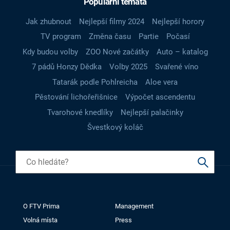
Populární témata
Jak zhubnout
Nejlepší filmy 2024
Nejlepší horory
TV program
Změna času
Partie
Počasí
Kdy budou volby
ZOO Nové začátky
Auto – katalog
7 pádů Honzy Dědka
Volby 2025
Svařené víno
Tatarák podle Pohlreicha
Aloe vera
Pěstování lichořeřišnice
Výpočet ascendentu
Tvarohové knedlíky
Nejlepší palačinky
Švestkový koláč
O FTV Prima
Management
Volná místa
Press