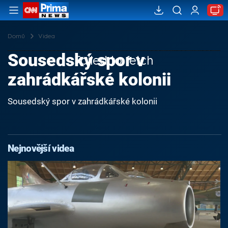
Domů
Videa
Sousedský spor v
Failed to fetch
zahrádkářské kolonii
Sousedský spor v zahrádkářské kolonii
Nejnovější videa