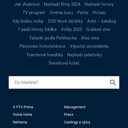
Jak zhubnout
Nejlepší filmy 2024
Nejlepší horory
TV program
Změna času
Partie
Počasí
Kdy budou volby
ZOO Nové začátky
Auto – katalog
7 pádů Honzy Dědka
Volby 2025
Svařené víno
Tatarák podle Pohlreicha
Aloe vera
Pěstování lichořeřišnice
Výpočet ascendentu
Tvarohové knedlíky
Nejlepší palačinky
Švestkový koláč
O FTV Prima
Management
Volná místa
Press
Reklama
Castingy a výzvy