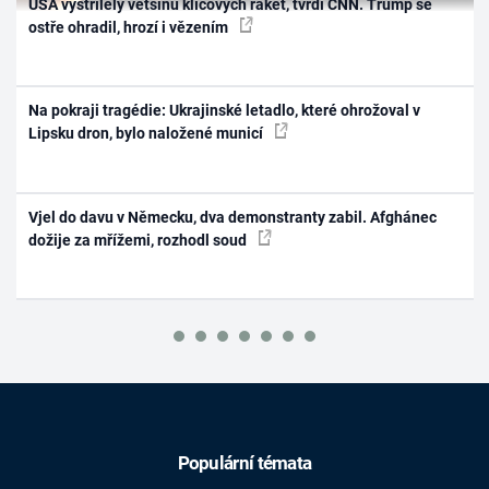
USA vystřílely většinu klíčových raket, tvrdí CNN. Trump se
ostře ohradil, hrozí i vězením
Na pokraji tragédie: Ukrajinské letadlo, které ohrožoval v
Lipsku dron, bylo naložené municí
Vjel do davu v Německu, dva demonstranty zabil. Afghánec
dožije za mřížemi, rozhodl soud
Populární témata