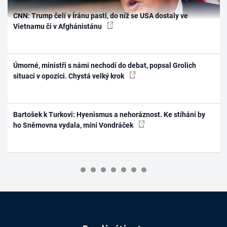
CNN: Trump čelí v Íránu pasti, do níž se USA dostaly ve
Vietnamu či v Afghánistánu
Úmorné, ministři s námi nechodí do debat, popsal Grolich
situaci v opozici. Chystá velký krok
Bartošek k Turkovi: Hyenismus a nehoráznost. Ke stíhání by
ho Sněmovna vydala, míní Vondráček