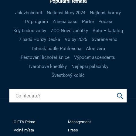
Populární témata
Jak zhubnout
Nejlepší filmy 2024
Nejlepší horory
TV program
Změna času
Partie
Počasí
Kdy budou volby
ZOO Nové začátky
Auto – katalog
7 pádů Honzy Dědka
Volby 2025
Svařené víno
Tatarák podle Pohlreicha
Aloe vera
Pěstování lichořeřišnice
Výpočet ascendentu
Tvarohové knedlíky
Nejlepší palačinky
Švestkový koláč
O FTV Prima
Management
Volná místa
Press