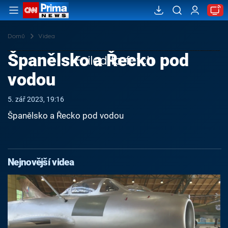
Domů
Videa
Španělsko a Řecko pod
Failed to fetch
vodou
5. zář 2023, 19:16
Španělsko a Řecko pod vodou
Nejnovější videa