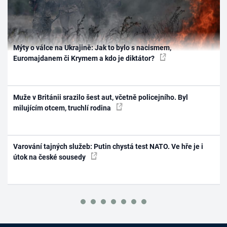
Mýty o válce na Ukrajině: Jak to bylo s nacismem,
Euromajdanem či Krymem a kdo je diktátor?
Muže v Británii srazilo šest aut, včetně policejního. Byl
milujícím otcem, truchlí rodina
Varování tajných služeb: Putin chystá test NATO. Ve hře je i
útok na české sousedy