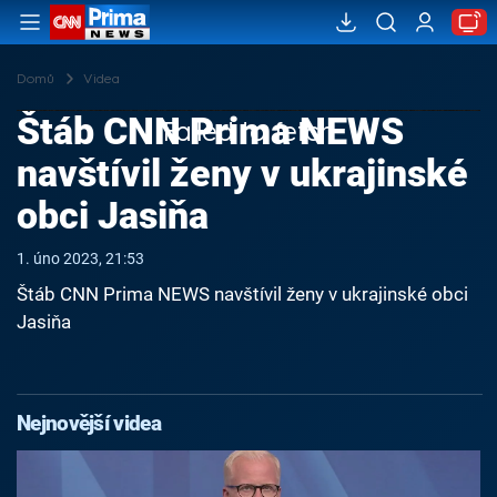
Domů
Videa
Štáb CNN Prima NEWS
Failed to fetch
navštívil ženy v ukrajinské
obci Jasiňa
1. úno 2023, 21:53
Štáb CNN Prima NEWS navštívil ženy v ukrajinské obci
Jasiňa
Nejnovější videa