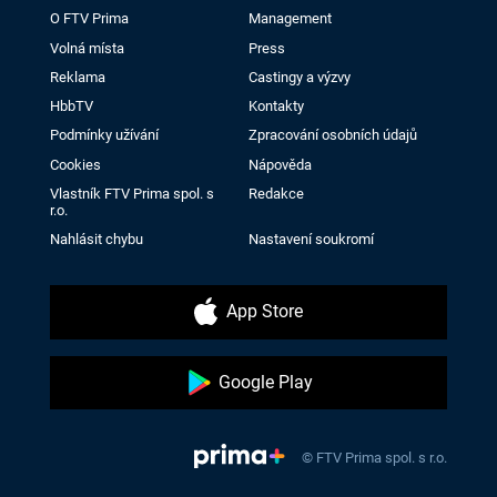
O FTV Prima
Management
Volná místa
Press
Reklama
Castingy a výzvy
HbbTV
Kontakty
Podmínky užívání
Zpracování osobních údajů
Cookies
Nápověda
Vlastník FTV Prima spol. s
Redakce
r.o.
Nahlásit chybu
Nastavení soukromí
App Store
Google Play
© FTV Prima spol. s r.o.