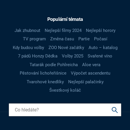
Populární témata
Jak zhubnout
Nejlepší filmy 2024
Nejlepší horory
TV program
Změna času
Partie
Počasí
Kdy budou volby
ZOO Nové začátky
Auto – katalog
7 pádů Honzy Dědka
Volby 2025
Svařené víno
Tatarák podle Pohlreicha
Aloe vera
Pěstování lichořeřišnice
Výpočet ascendentu
Tvarohové knedlíky
Nejlepší palačinky
Švestkový koláč