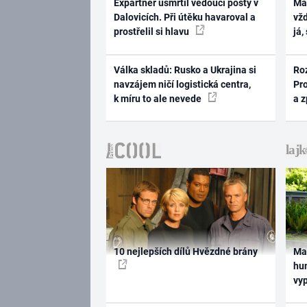
Expartner usmrtil vedoucí pošty v
Ma
Dalovicích. Při útěku havaroval a
vž
prostřelil si hlavu
já,
Válka skladů: Rusko a Ukrajina si
Ro
navzájem ničí logistická centra,
Pr
k míru to ale nevede
a 
10 nejlepších dílů Hvězdné brány
Ma
hum
vy