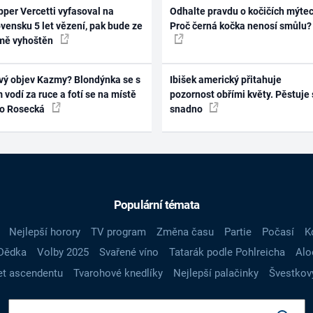
per Vercetti vyfasoval na
Odhalte pravdu o kočičích mýtec
vensku 5 let vězení, pak bude ze
Proč černá kočka nenosí smůlu?
mě vyhoštěn
vý objev Kazmy? Blondýnka se s
Ibišek americký přitahuje
 vodí za ruce a fotí se na místě
pozornost obřími květy. Pěstuje 
ko Rosecká
snadno
Populární témata
Nejlepší horory
TV program
Změna času
Partie
Počasí
K
Dědka
Volby 2025
Svařené víno
Tatarák podle Pohlreicha
Alo
t ascendentu
Tvarohové knedlíky
Nejlepší palačinky
Švestkov