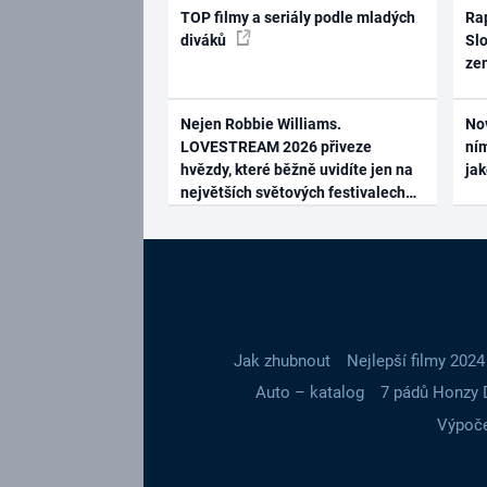
TOP filmy a seriály podle mladých
Rap
diváků
Slo
ze
Nejen Robbie Williams.
No
LOVESTREAM 2026 přiveze
ním
hvězdy, které běžně uvidíte jen na
ja
největších světových festivalech
Jak zhubnout
Nejlepší filmy 2024
Auto – katalog
7 pádů Honzy 
Výpoče