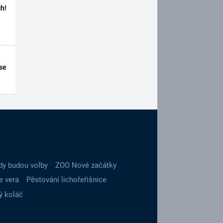
h!
se
dy budou volby
ZOO Nové začátky
e vera
Pěstování lichořeřišnice
ý koláč