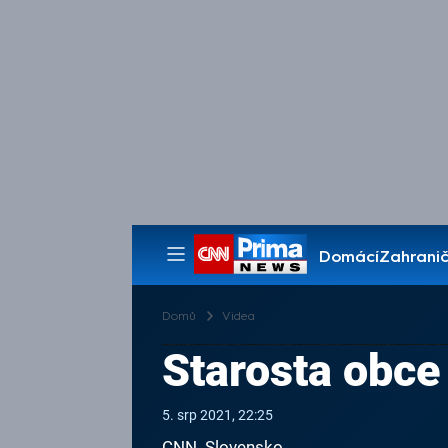
Domácí
Zahranič
Pořady
Domů
Videa
Starosta obce
5. srp 2021, 22:25
CNN_Slovensko