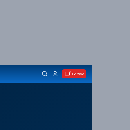
TV živě