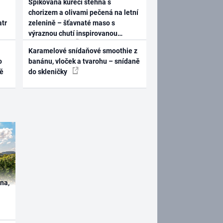
Špikovaná kuřecí stehna s
chorizem a olivami pečená na letní
atr
zelenině – šťavnaté maso s
výraznou chutí inspirovanou
Španělskem
Karamelové snídaňové smoothie z
o
banánu, vloček a tvarohu – snídaně
ně
do skleničky
ína,