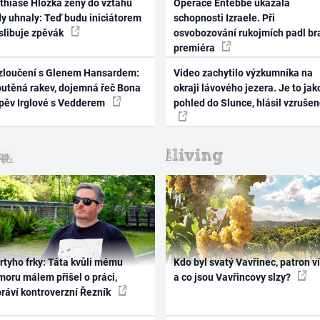
thiase Hložka ženy do vztahu
Operace Entebbe ukázala
dy uhnaly: Teď budu iniciátorem
schopnosti Izraele. Při
 slibuje zpěvák
osvobozování rukojmích padl br
premiéra
zloučení s Glenem Hansardem:
Video zachytilo výzkumníka na
outěná rakev, dojemná řeč Bona
okraji lávového jezera. Je to jak
zpěv Irglové s Vedderem
pohled do Slunce, hlásil vzruše
rtyho frky: Táta kvůli mému
Kdo byl svatý Vavřinec, patron v
oru málem přišel o práci,
a co jsou Vavřincovy slzy?
práví kontroverzní Řezník