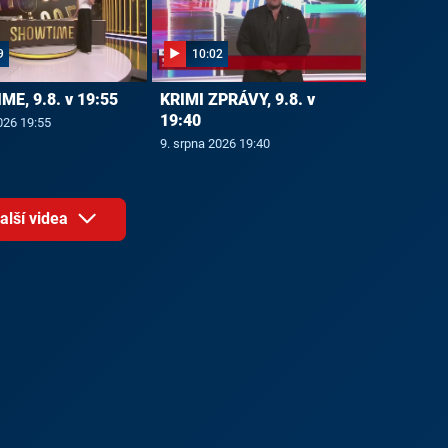
9
10:02
E, 9.8. v 19:55
KRIMI ZPRÁVY, 9.8. v
19:40
026 19:55
9. srpna 2026 19:40
alší videa