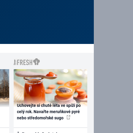
Uchovejte si chutě léta ve spíži po
celý rok. Navařte meruňkové pyré
nebo středomořské sugo