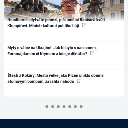
Neodborné, plýtváte penězi, píší umělci Babišovi kvůli
Klempířovi. Ministr kulturní politiku hájí
Mýty o válce na Ukrajině: Jak to bylo s nacismem,
Euromajdanem či Krymem a kdo je diktátor?
Štěstí z Kokury: Město velké jako Plzeň uniklo oběma
atomovým bombám, zasáhla náhoda