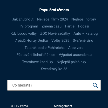
Populární témata
Jak zhubnout
Nejlepší filmy 2024
Nejlepší horory
TV program
Změna času
Partie
Počasí
Kdy budou volby
ZOO Nové začátky
Auto – katalog
7 pádů Honzy Dědka
Volby 2025
Svařené víno
Tatarák podle Pohlreicha
Aloe vera
Pěstování lichořeřišnice
Výpočet ascendentu
Tvarohové knedlíky
Nejlepší palačinky
Švestkový koláč
O FTV Prima
Management