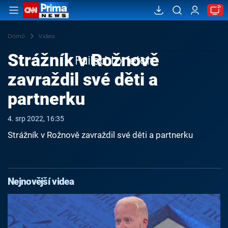
Domů
Videa
Strážník v Rožnově
Failed to fetch
zavraždil své děti a
partnerku
4. srp 2022, 16:35
Strážník v Rožnově zavraždil své děti a partnerku
Nejnovější videa