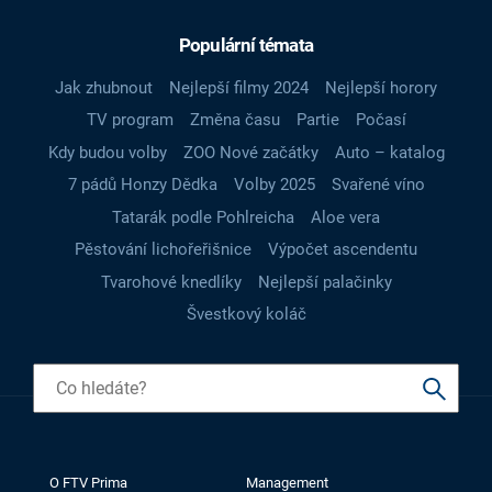
Populární témata
Jak zhubnout
Nejlepší filmy 2024
Nejlepší horory
TV program
Změna času
Partie
Počasí
Kdy budou volby
ZOO Nové začátky
Auto – katalog
7 pádů Honzy Dědka
Volby 2025
Svařené víno
Tatarák podle Pohlreicha
Aloe vera
Pěstování lichořeřišnice
Výpočet ascendentu
Tvarohové knedlíky
Nejlepší palačinky
Švestkový koláč
O FTV Prima
Management