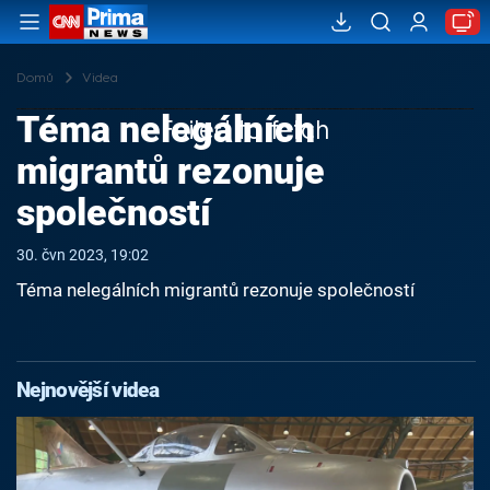
Domů
Videa
Téma nelegálních
Failed to fetch
migrantů rezonuje
společností
30. čvn 2023, 19:02
Téma nelegálních migrantů rezonuje společností
Nejnovější videa