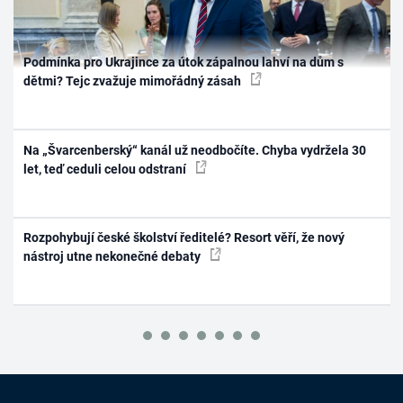
Podmínka pro Ukrajince za útok zápalnou lahví na dům s
dětmi? Tejc zvažuje mimořádný zásah
Na „Švarcenberský“ kanál už neodbočíte. Chyba vydržela 30
let, teď ceduli celou odstraní
Rozpohybují české školství ředitelé? Resort věří, že nový
nástroj utne nekonečné debaty