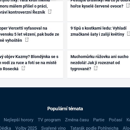
oru málem přišel o práci,
hořce kyselé červené ovoce?
práví kontroverzní Řezník
per Vercetti vyfasoval na
9 tipů s kostkami ledu: Vyhladí
vensku 5 let vězení, pak bude ze
zmačkané šaty i zalijí květiny
mě vyhoštěn
vý objev Kazmy? Blondýnka se s
Muchomůrku růžovku ani sucho
 vodí za ruce a fotí se na místě
nezdolá! Jak ji rozeznat od
ko Rosecká
tygrované?
Populární témata
Nejlepší horory
TV program
Změna času
Partie
Počasí
K
Dědka
Volby 2025
Svařené víno
Tatarák podle Pohlreicha
Alo