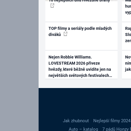
hum
vy
TOP filmy a seriály podle mladých
Rap
diváků
Slo
ze
Nejen Robbie Williams.
No
LOVESTREAM 2026 přiveze
ním
hvězdy, které běžně uvidíte jen na
ja
největších světových festivalech
Jak zhubnout
Nejlepší filmy 2024
Auto – katalog
7 pádů Honzy 