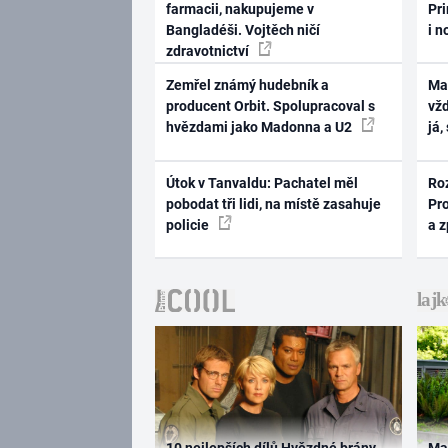
farmacii, nakupujeme v
Pri
Bangladéši. Vojtěch ničí
i n
zdravotnictví
Zemřel známý hudebník a
Ma
producent Orbit. Spolupracoval s
vž
hvězdami jako Madonna a U2
já,
Útok v Tanvaldu: Pachatel měl
Ro
pobodat tři lidi, na místě zasahuje
Pr
policie
a 
10 nejlepších dílů Hvězdné brány
Ma