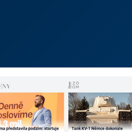
ma představila podzim: startuje
Tank KV-1 Němce dokonale