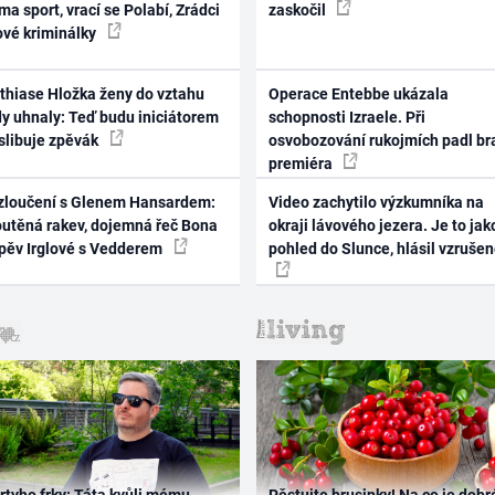
ma sport, vrací se Polabí, Zrádci
zaskočil
ové kriminálky
thiase Hložka ženy do vztahu
Operace Entebbe ukázala
dy uhnaly: Teď budu iniciátorem
schopnosti Izraele. Při
 slibuje zpěvák
osvobozování rukojmích padl br
premiéra
zloučení s Glenem Hansardem:
Video zachytilo výzkumníka na
outěná rakev, dojemná řeč Bona
okraji lávového jezera. Je to jak
zpěv Irglové s Vedderem
pohled do Slunce, hlásil vzruše
rtyho frky: Táta kvůli mému
Pěstujte brusinky! Na co je dobr