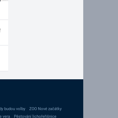
dy budou volby
ZOO Nové začátky
e vera
Pěstování lichořeřišnice