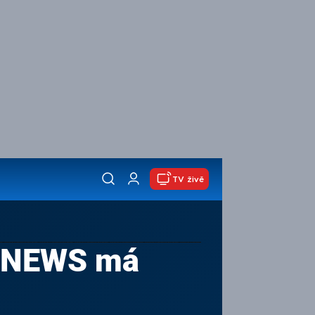
TV živě
a NEWS má