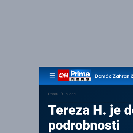
Domácí
Zahranič
Pořady
Domů
Videa
Tereza H. je
podrobnosti