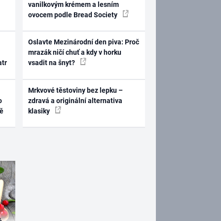
vanilkovým krémem a lesním
ovocem podle Bread Society
Oslavte Mezinárodní den piva: Proč
mrazák ničí chuť a kdy v horku
atr
vsadit na šnyt?
Mrkvové těstoviny bez lepku –
o
zdravá a originální alternativa
ně
klasiky
é