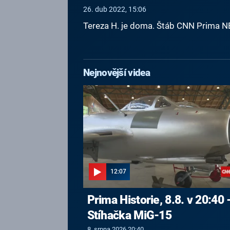
26. dub 2022, 15:06
Tereza H. je doma. Štáb CNN Prima 
Nejnovější videa
12:07
Prima Historie, 8.8. v 20:40 
Stíhačka MiG-15
8. srpna 2026 20:40