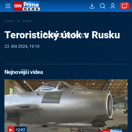
Domů
Videa
Teroristický útok v Rusku
Failed to fetch
23. bře 2024, 19:10
Nejnovější videa
12:07