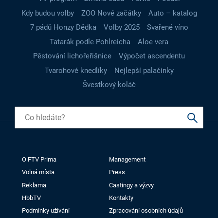
Kdy budou volby
ZOO Nové začátky
Auto – katalog
7 pádů Honzy Dědka
Volby 2025
Svařené víno
Tatarák podle Pohlreicha
Aloe vera
Pěstování lichořeřišnice
Výpočet ascendentu
Tvarohové knedlíky
Nejlepší palačinky
Švestkový koláč
O FTV Prima
Management
Volná místa
Press
Reklama
Castingy a výzvy
HbbTV
Kontakty
Podmínky užívání
Zpracování osobních údajů