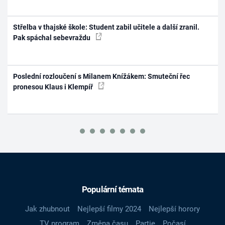
Střelba v thajské škole: Student zabil učitele a další zranil.
Pak spáchal sebevraždu
Poslední rozloučení s Milanem Knížákem: Smuteční řec
pronesou Klaus i Klempíř
Populární témata
Jak zhubnout
Nejlepší filmy 2024
Nejlepší horory
TV program
Změna času
Partie
Počasí