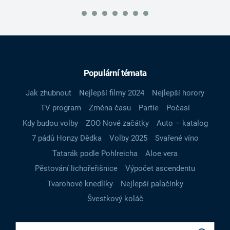
Populární témata
Jak zhubnout
Nejlepší filmy 2024
Nejlepší horory
TV program
Změna času
Partie
Počasí
Kdy budou volby
ZOO Nové začátky
Auto – katalog
7 pádů Honzy Dědka
Volby 2025
Svařené víno
Tatarák podle Pohlreicha
Aloe vera
Pěstování lichořeřišnice
Výpočet ascendentu
Tvarohové knedlíky
Nejlepší palačinky
Švestkový koláč