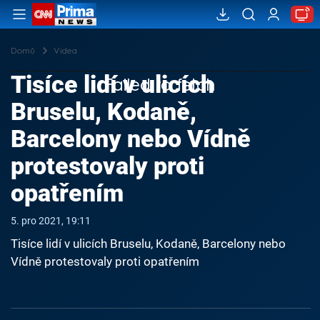
Domů
Videa
Tisíce lidí v ulicích
Failed to fetch
Bruselu, Kodaně,
Barcelony nebo Vídně
protestovaly proti
opatřením
5. pro 2021, 19:11
Tisíce lidí v ulicích Bruselu, Kodaně, Barcelony nebo
Vídně protestovaly proti opatřením