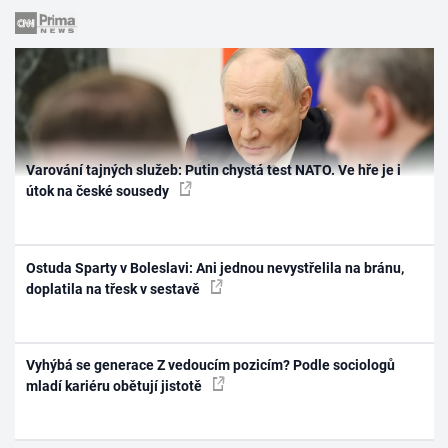
Varování tajných služeb: Putin chystá test NATO. Ve hře je i
útok na české sousedy
Ostuda Sparty v Boleslavi: Ani jednou nevystřelila na bránu,
doplatila na třesk v sestavě
Vyhýbá se generace Z vedoucím pozicím? Podle sociologů
mladí kariéru obětují jistotě