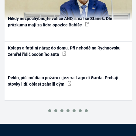
Nikdy nezpochybňujte voliče ANO, smál se Staněk. Dle
průzkumu mají za lídra opozice Babiše
Kolaps a fatální náraz do domu. Při nehodě na Rychnovsku
zemřel řidič osobního auta
Peklo, píší média o požáru u jezera Lago di Garda. Prchají
stovky lidí, oblast zahalil dým