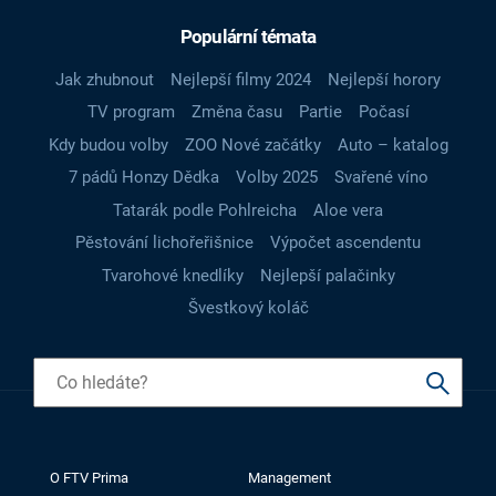
Populární témata
Jak zhubnout
Nejlepší filmy 2024
Nejlepší horory
TV program
Změna času
Partie
Počasí
Kdy budou volby
ZOO Nové začátky
Auto – katalog
7 pádů Honzy Dědka
Volby 2025
Svařené víno
Tatarák podle Pohlreicha
Aloe vera
Pěstování lichořeřišnice
Výpočet ascendentu
Tvarohové knedlíky
Nejlepší palačinky
Švestkový koláč
O FTV Prima
Management