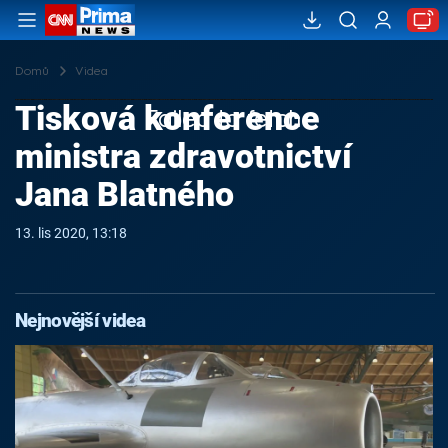
Domů
Videa
Tisková konference
Failed to fetch
ministra zdravotnictví
Jana Blatného
13. lis 2020, 13:18
Nejnovější videa