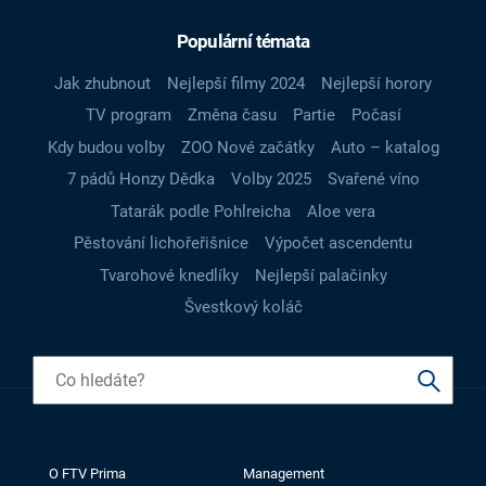
Populární témata
Jak zhubnout
Nejlepší filmy 2024
Nejlepší horory
TV program
Změna času
Partie
Počasí
Kdy budou volby
ZOO Nové začátky
Auto – katalog
7 pádů Honzy Dědka
Volby 2025
Svařené víno
Tatarák podle Pohlreicha
Aloe vera
Pěstování lichořeřišnice
Výpočet ascendentu
Tvarohové knedlíky
Nejlepší palačinky
Švestkový koláč
O FTV Prima
Management