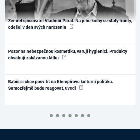
Zemřel spisovatel Vladimír Páral. Na jeho knihy se stály fronty,
odešel v den svých narozenin
Pozor na nebezpečnou kosmetiku, varují hygienici. Produkty
obsahují zakázanou látku
Babiš si chce posvítit na Klempířovu kulturní politiku.
Samozřejmě budu reagovat, uvedl