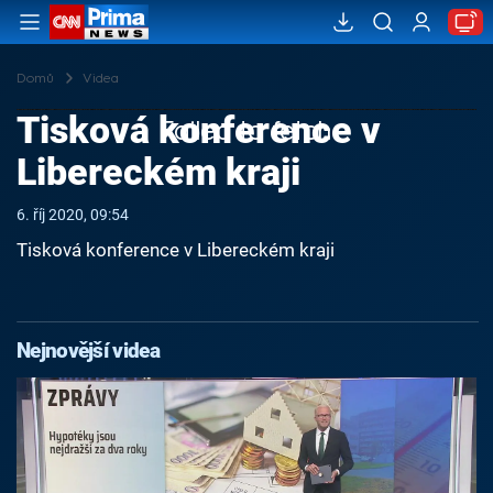
Domů
Videa
Tisková konference v
Failed to fetch
Libereckém kraji
6. říj 2020, 09:54
Tisková konference v Libereckém kraji
Nejnovější videa