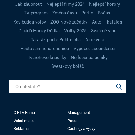
Jak zhubnout
Nejlepší filmy 2024
Nejlepší horory
TV program
Změna času
Partie
Počasí
Kdy budou volby
ZOO Nové začátky
Auto – katalog
7 pádů Honzy Dědka
Volby 2025
Svařené víno
Tatarák podle Pohlreicha
Aloe vera
Pěstování lichořeřišnice
Výpočet ascendentu
Tvarohové knedlíky
Nejlepší palačinky
Švestkový koláč
O FTV Prima
Management
Volná místa
Press
Reklama
Castingy a výzvy