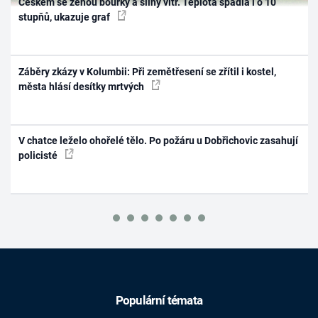
Českem se ženou bouřky a silný vítr. Teplota spadla i o 10
stupňů, ukazuje graf
Záběry zkázy v Kolumbii: Při zemětřesení se zřítil i kostel,
města hlásí desítky mrtvých
V chatce leželo ohořelé tělo. Po požáru u Dobřichovic zasahují
policisté
Populární témata