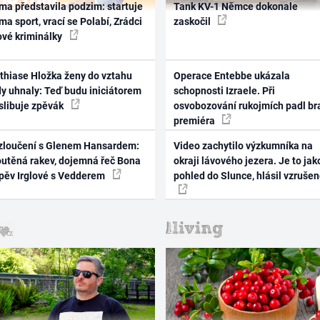
ma představila podzim: startuje
Tank KV-1 Němce dokonale
ma sport, vrací se Polabí, Zrádci
zaskočil
ové kriminálky
thiase Hložka ženy do vztahu
Operace Entebbe ukázala
dy uhnaly: Teď budu iniciátorem
schopnosti Izraele. Při
 slibuje zpěvák
osvobozování rukojmích padl br
premiéra
zloučení s Glenem Hansardem:
Video zachytilo výzkumníka na
outěná rakev, dojemná řeč Bona
okraji lávového jezera. Je to jak
zpěv Irglové s Vedderem
pohled do Slunce, hlásil vzruše