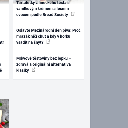
Tartaletky z lineckého těsta s
vanilkovým krémem a lesním
ovocem podle Bread Society
Oslavte Mezinárodní den piva: Proč
mrazák ničí chuť a kdy v horku
atr
vsadit na šnyt?
Mrkvové těstoviny bez lepku –
o
zdravá a originální alternativa
ně
klasiky