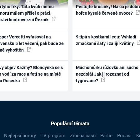
rtyho frky: Táta kvůli mému
Pěstujte brusinky! Na co je dobr
oru málem přišel o práci,
hořce kyselé červené ovoce?
práví kontroverzní Řezník
per Vercetti vyfasoval na
9 tipů s kostkami ledu: Vyhladí
vensku 5 let vězení, pak bude ze
zmačkané šaty i zalijí květiny
mě vyhoštěn
vý objev Kazmy? Blondýnka se s
Muchomůrku růžovku ani sucho
 vodí za ruce a fotí se na místě
nezdolá! Jak ji rozeznat od
ko Rosecká
tygrované?
Populární témata
Nejlepší horory
TV program
Změna času
Partie
Počasí
K