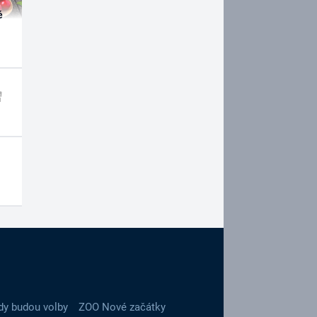
é
dy budou volby
ZOO Nové začátky