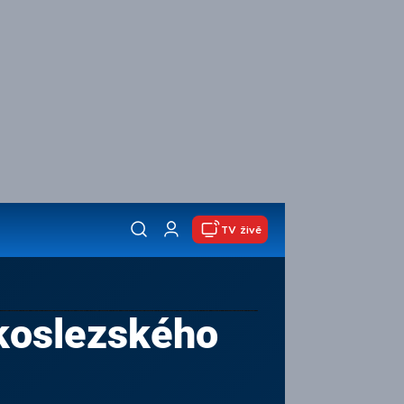
TV živě
skoslezského