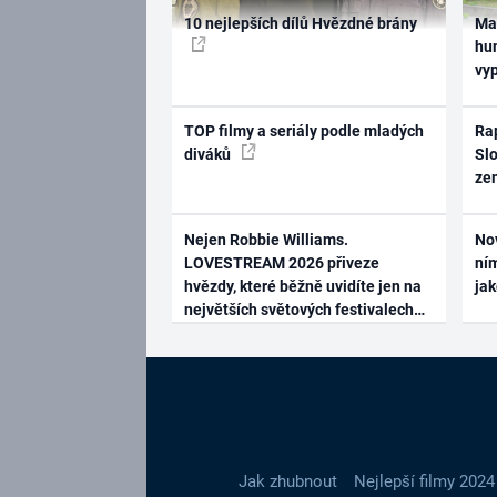
10 nejlepších dílů Hvězdné brány
Ma
hum
vy
TOP filmy a seriály podle mladých
Rap
diváků
Slo
ze
Nejen Robbie Williams.
No
LOVESTREAM 2026 přiveze
ním
hvězdy, které běžně uvidíte jen na
ja
největších světových festivalech
Jak zhubnout
Nejlepší filmy 2024