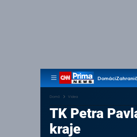
Domácí
Zahranič
Pořady
Domů
Videa
TK Petra Pavl
kraje