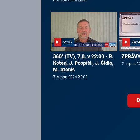
52:37
24:5
360° (TV), 7.8. v 22:00 - R.
ZPRÁVY,
Koten, J. Pospíšil, J. Šídlo,
7. srpna 2
M. Stoniš
7. srpna 2026 22:00
D