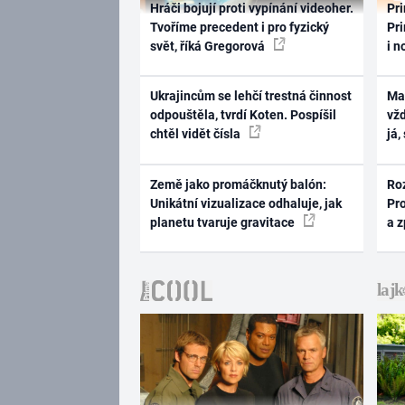
Hráči bojují proti vypínání videoher.
Pri
Tvoříme precedent i pro fyzický
Pri
svět, říká Gregorová
i n
Ukrajincům se lehčí trestná činnost
Ma
odpouštěla, tvrdí Koten. Pospíšil
vž
chtěl vidět čísla
já,
Země jako promáčknutý balón:
Ro
Unikátní vizualizace odhaluje, jak
Pr
planetu tvaruje gravitace
a 