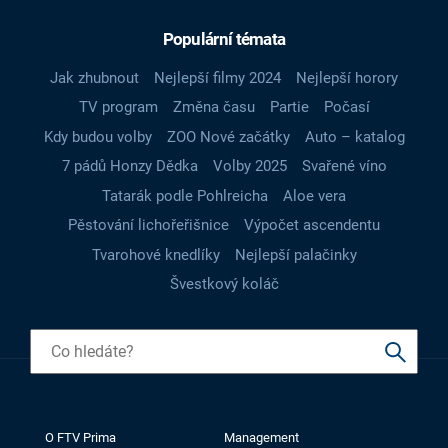
Populární témata
Jak zhubnout
Nejlepší filmy 2024
Nejlepší horory
TV program
Změna času
Partie
Počasí
Kdy budou volby
ZOO Nové začátky
Auto – katalog
7 pádů Honzy Dědka
Volby 2025
Svařené víno
Tatarák podle Pohlreicha
Aloe vera
Pěstování lichořeřišnice
Výpočet ascendentu
Tvarohové knedlíky
Nejlepší palačinky
Švestkový koláč
O FTV Prima
Management