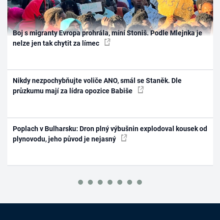
Boj s migranty Evropa prohrála, míní Stoniš. Podle Mlejnka je
nelze jen tak chytit za límec
Nikdy nezpochybňujte voliče ANO, smál se Staněk. Dle
průzkumu mají za lídra opozice Babiše
Poplach v Bulharsku: Dron plný výbušnin explodoval kousek od
plynovodu, jeho původ je nejasný