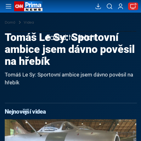
Domů
Videa
Tomáš Le Sy: Sportovní
Failed to fetch
ambice jsem dávno pověsil
na hřebík
Tomáš Le Sy: Sportovní ambice jsem dávno pověsil na
hřebík
Nejnovější videa