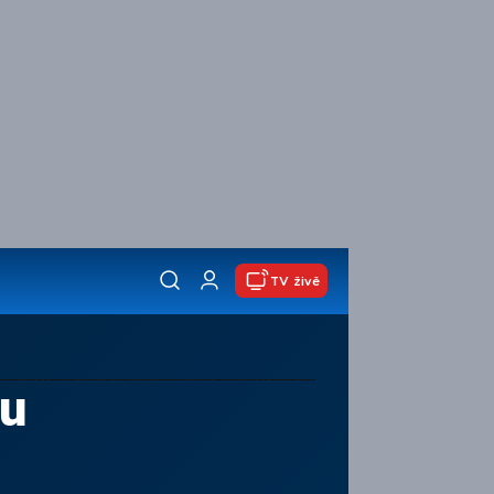
TV živě
gu