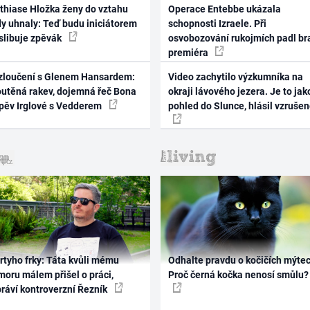
thiase Hložka ženy do vztahu
Operace Entebbe ukázala
dy uhnaly: Teď budu iniciátorem
schopnosti Izraele. Při
 slibuje zpěvák
osvobozování rukojmích padl br
premiéra
zloučení s Glenem Hansardem:
Video zachytilo výzkumníka na
outěná rakev, dojemná řeč Bona
okraji lávového jezera. Je to jak
zpěv Irglové s Vedderem
pohled do Slunce, hlásil vzruše
rtyho frky: Táta kvůli mému
Odhalte pravdu o kočičích mýtec
oru málem přišel o práci,
Proč černá kočka nenosí smůlu?
práví kontroverzní Řezník