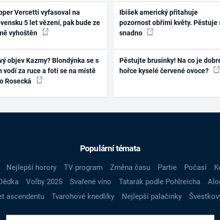
per Vercetti vyfasoval na
Ibišek americký přitahuje
vensku 5 let vězení, pak bude ze
pozornost obřími květy. Pěstuje 
mě vyhoštěn
snadno
vý objev Kazmy? Blondýnka se s
Pěstujte brusinky! Na co je dobr
 vodí za ruce a fotí se na místě
hořce kyselé červené ovoce?
ko Rosecká
Populární témata
Nejlepší horory
TV program
Změna času
Partie
Počasí
K
Dědka
Volby 2025
Svařené víno
Tatarák podle Pohlreicha
Alo
t ascendentu
Tvarohové knedlíky
Nejlepší palačinky
Švestkov