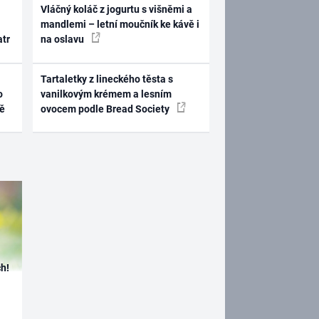
Vláčný koláč z jogurtu s višněmi a
mandlemi – letní moučník ke kávě i
atr
na oslavu
Tartaletky z lineckého těsta s
o
vanilkovým krémem a lesním
ně
ovocem podle Bread Society
h!