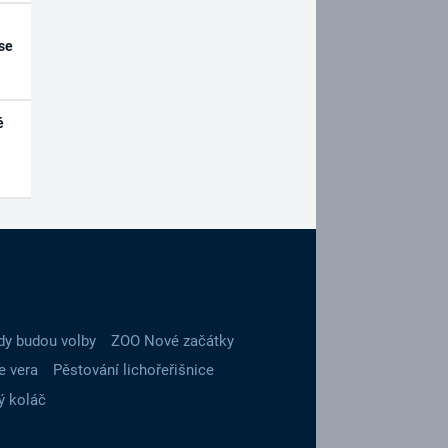
se
é
dy budou volby
ZOO Nové začátky
e vera
Pěstování lichořeřišnice
ý koláč