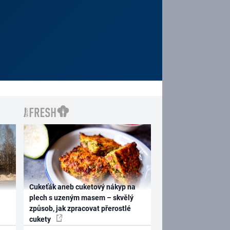
Cukeťák aneb cuketový nákyp na
plech s uzeným masem – skvělý
způsob, jak zpracovat přerostlé
cukety