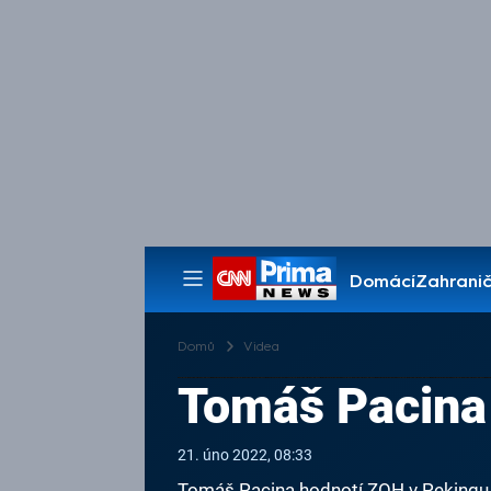
Domácí
Zahranič
Pořady
Domů
Videa
Tomáš Pacina
21. úno 2022, 08:33
Tomáš Pacina hodnotí ZOH v Pekingu