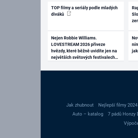
TOP filmy a seriály podle mladých
Rap
diváků
Slo
ze
Nejen Robbie Williams.
No
LOVESTREAM 2026 přiveze
ním
hvězdy, které běžně uvidíte jen na
ja
největších světových festivalech
Jak zhubnout
Nejlepší filmy 2024
Auto – katalog
7 pádů Honzy 
Výpoče