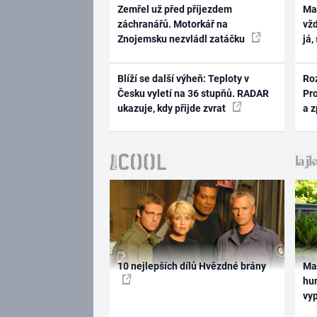
Zemřel už před příjezdem
Ma
záchranářů. Motorkář na
vž
Znojemsku nezvládl zatáčku
já,
Blíží se další výheň: Teploty v
Ro
Česku vyletí na 36 stupňů. RADAR
Pr
ukazuje, kdy přijde zvrat
a 
10 nejlepších dílů Hvězdné brány
Ma
hum
vy