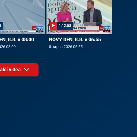
9
1:12:58
N, 8.8. v 08:00
NOVÝ DEN, 8.8. v 06:55
026 08:00
8. srpna 2026 06:55
alší videa