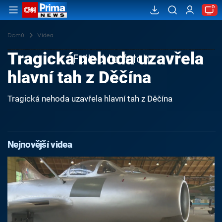
Domů
Videa
Tragická nehoda uzavřela
Failed to fetch
hlavní tah z Děčína
Tragická nehoda uzavřela hlavní tah z Děčína
Nejnovější videa