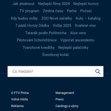
Jak zhubnout
Nejlepší filmy 2024
Nejlepší horory
TV program
Změna času
Partie
Počasí
Kdy budou volby
ZOO Nové začátky
Auto – katalog
7 pádů Honzy Dědka
Volby 2025
Svařené víno
Tatarák podle Pohlreicha
Aloe vera
Pěstování lichořeřišnice
Výpočet ascendentu
Tvarohové knedlíky
Nejlepší palačinky
Švestkový koláč
O FTV Prima
Management
Volná místa
Press
Reklama
Castingy a výzvy