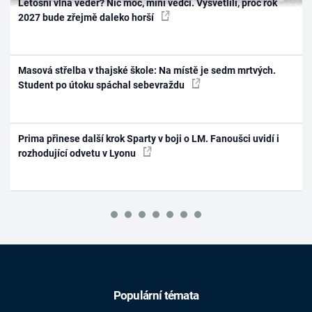
Letošní vlna veder? Nic moc, míní vědci. Vysvětlili, proč rok
2027 bude zřejmě daleko horší
Masová střelba v thajské škole: Na místě je sedm mrtvých.
Student po útoku spáchal sebevraždu
Prima přinese další krok Sparty v boji o LM. Fanoušci uvidí i
rozhodující odvetu v Lyonu
Populární témata