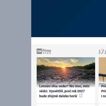
Letošní vlna veder? Nic moc, míní
Pri
vědci. Vysvětlili, proč rok 2027
Pri
bude zřejmě daleko horší
i n