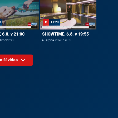
8
11:20
 6.8. v 21:00
SHOWTIME, 6.8. v 19:55
026 21:00
6. srpna 2026 19:55
alší videa