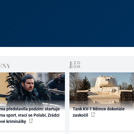
ma představila podzim: startuje
Tank KV-1 Němce dokonale
ma sport, vrací se Polabí, Zrádci
zaskočil
ové kriminálky