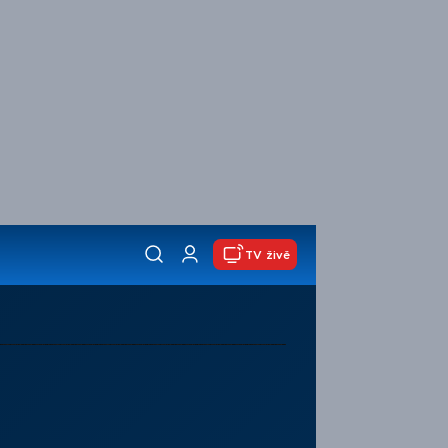
TV živě