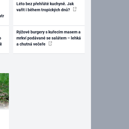
Léto bez přehřáté kuchyně. Jak
vařit i během tropických dnů?
atr
Rýžové burgery s kuřecím masem a
o
mrkví podávané se salátem – lehká
ně
a chutná večeře