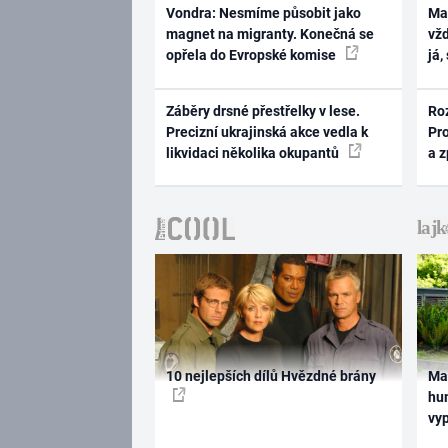
Vondra: Nesmíme působit jako
Ma
magnet na migranty. Konečná se
vž
opřela do Evropské komise
já,
Záběry drsné přestřelky v lese.
Ro
Precizní ukrajinská akce vedla k
Pr
likvidaci několika okupantů
a 
10 nejlepších dílů Hvězdné brány
Ma
hum
vy