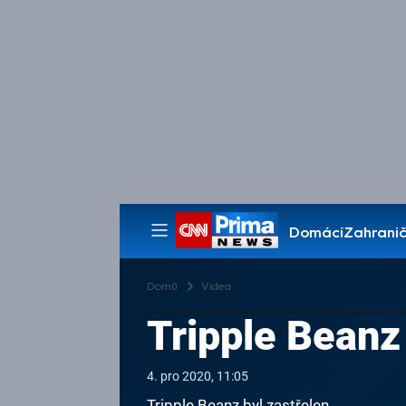
Domácí
Zahranič
Pořady
Domů
Videa
Tripple Beanz 
4. pro 2020, 11:05
Tripple Beanz byl zastřelen