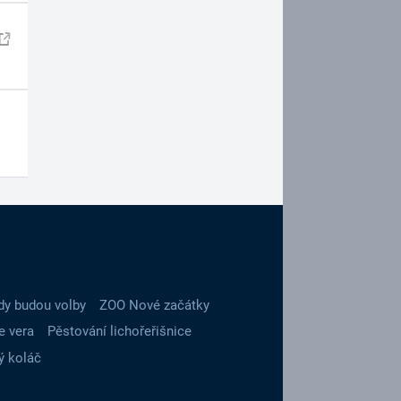
dy budou volby
ZOO Nové začátky
e vera
Pěstování lichořeřišnice
ý koláč