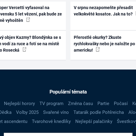
per Vercetti vyfasoval na
V srpnu nezapomeňte přesadit
vensku 5 let vězení, pak bude ze
velkokvěté kosatce. Jak na to?
mě vyhoštěn
vý objev Kazmy? Blondýnka se s
Přerostlé okurky? Zkuste
 vodí za ruce a fotí se na místě
rychlokvašky nebo je naložte po
ko Rosecká
americku!
Populární témata
Nejlepší horory
TV program
Změna času
Partie
Počasí
K
Dědka
Volby 2025
Svařené víno
Tatarák podle Pohlreicha
Alo
t ascendentu
Tvarohové knedlíky
Nejlepší palačinky
Švestkov