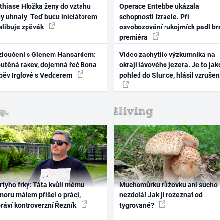
thiase Hložka ženy do vztahu
Operace Entebbe ukázala
dy uhnaly: Teď budu iniciátorem
schopnosti Izraele. Při
 slibuje zpěvák
osvobozování rukojmích padl br
premiéra
zloučení s Glenem Hansardem:
Video zachytilo výzkumníka na
outěná rakev, dojemná řeč Bona
okraji lávového jezera. Je to jak
zpěv Irglové s Vedderem
pohled do Slunce, hlásil vzruše
rtyho frky: Táta kvůli mému
Muchomůrku růžovku ani sucho
oru málem přišel o práci,
nezdolá! Jak ji rozeznat od
práví kontroverzní Řezník
tygrované?