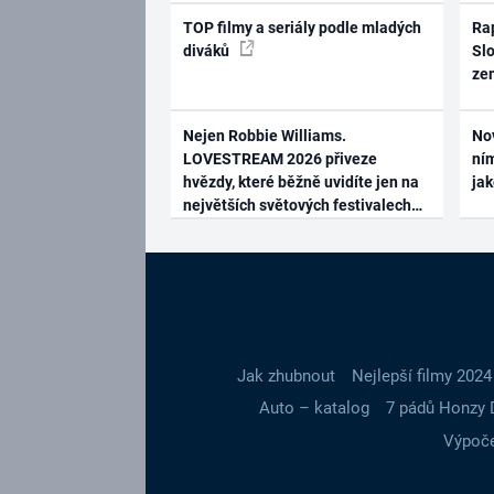
TOP filmy a seriály podle mladých
Rap
diváků
Slo
ze
Nejen Robbie Williams.
No
LOVESTREAM 2026 přiveze
ním
hvězdy, které běžně uvidíte jen na
ja
největších světových festivalech
Jak zhubnout
Nejlepší filmy 2024
Auto – katalog
7 pádů Honzy 
Výpoče