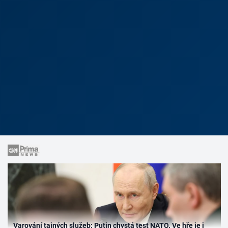
Varování tajných služeb: Putin chystá test NATO. Ve hře je i