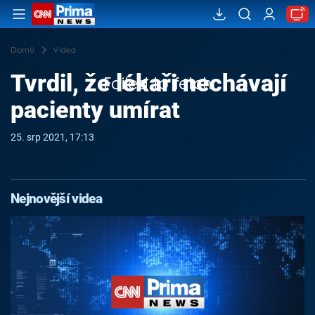
Domů
Videa
Tvrdil, že lékaři nechávají
Failed to fetch
pacienty umírat
25. srp 2021, 17:13
Nejnovější videa