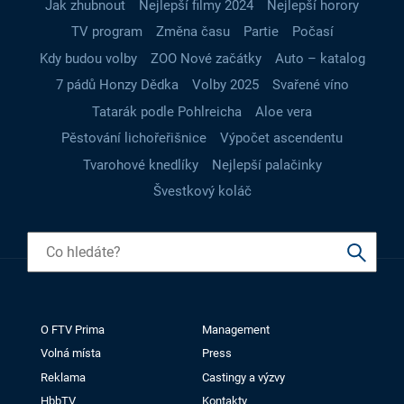
Jak zhubnout
Nejlepší filmy 2024
Nejlepší horory
TV program
Změna času
Partie
Počasí
Kdy budou volby
ZOO Nové začátky
Auto – katalog
7 pádů Honzy Dědka
Volby 2025
Svařené víno
Tatarák podle Pohlreicha
Aloe vera
Pěstování lichořeřišnice
Výpočet ascendentu
Tvarohové knedlíky
Nejlepší palačinky
Švestkový koláč
O FTV Prima
Management
Volná místa
Press
Reklama
Castingy a výzvy
HbbTV
Kontakty