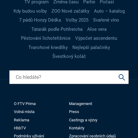
TV program
Změna času
Partie
Počasí
Kdy budou volby
ZOO Nové začátky
Auto – katalog
7 pádů Honzy Dědka
Volby 2025
Svařené víno
Tatarák podle Pohlreicha
Aloe vera
Pěstování lichořeřišnice
Výpočet ascendentu
Tvarohové knedlíky
Nejlepší palačinky
Švestkový koláč
O FTV Prima
Management
Volná místa
Press
Reklama
Castingy a výzvy
HbbTV
Kontakty
Podmínky užívání
Zpracování osobních údajů