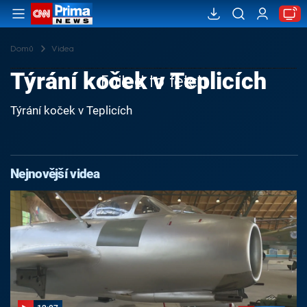
Domů
Videa
Týrání koček v Teplicích
Failed to fetch
Týrání koček v Teplicích
Nejnovější videa