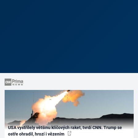
USA vystřílely většinu klíčových raket, tvrdí CNN. Trump se
ostře ohradil, hrozí i vězením