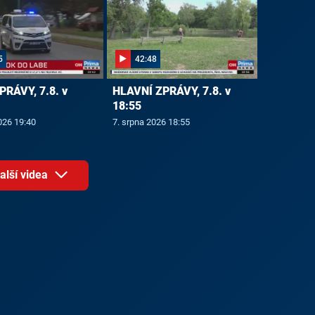
5
42:48
PRÁVY, 7.8. v
HLAVNÍ ZPRÁVY, 7.8. v
18:55
026 19:40
7. srpna 2026 18:55
alší videa