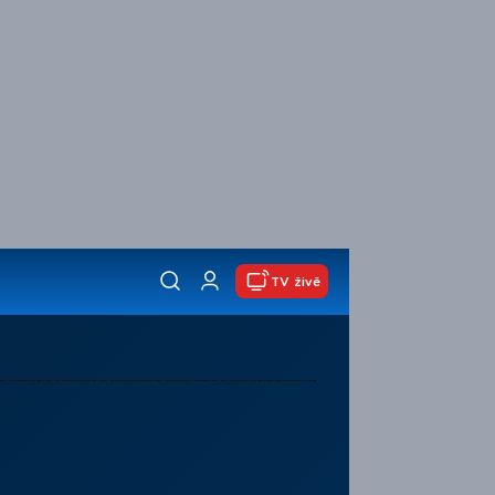
TV živě