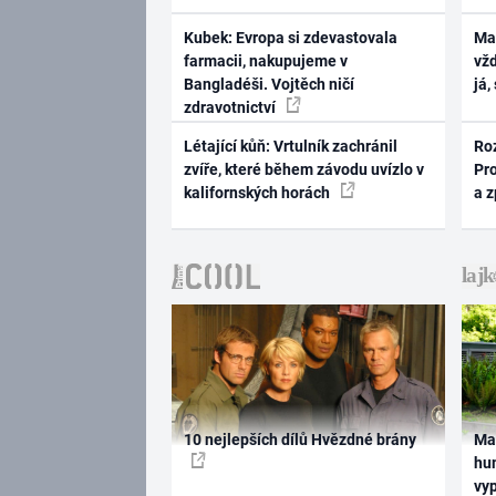
Kubek: Evropa si zdevastovala
Ma
farmacii, nakupujeme v
vž
Bangladéši. Vojtěch ničí
já,
zdravotnictví
Létající kůň: Vrtulník zachránil
Ro
zvíře, které během závodu uvízlo v
Pr
kalifornských horách
a 
10 nejlepších dílů Hvězdné brány
Ma
hum
vy