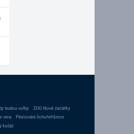
dy budou volby
ZOO Nové začátky
e vera
Pěstování lichořeřišnice
ý koláč