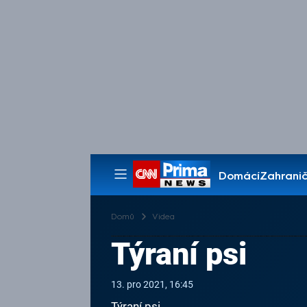
Domácí
Zahranič
Pořady
Domů
Videa
Týraní psi
13. pro 2021, 16:45
Týraní psi