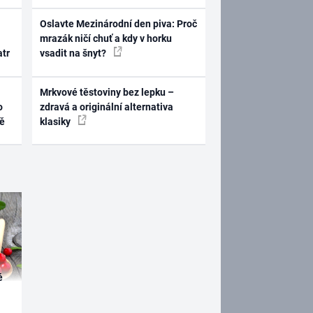
Oslavte Mezinárodní den piva: Proč
mrazák ničí chuť a kdy v horku
atr
vsadit na šnyt?
Mrkvové těstoviny bez lepku –
o
zdravá a originální alternativa
ně
klasiky
é