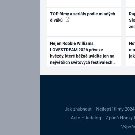
TOP filmy a seriály podle mladých
Rap
diváků
Slo
ze
Nejen Robbie Williams.
No
LOVESTREAM 2026 přiveze
ním
hvězdy, které běžně uvidíte jen na
ja
největších světových festivalech
Jak zhubnout
Nejlepší filmy 2024
Auto – katalog
7 pádů Honzy 
Výpoče