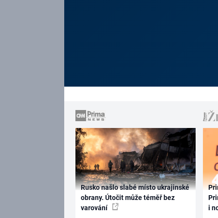
Rusko našlo slabé místo ukrajinské
Pri
obrany. Útočit může téměř bez
Pri
varování
i n