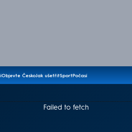
í
Objevte Česko
Jak ušetřit
Sport
Počasí
Failed to fetch