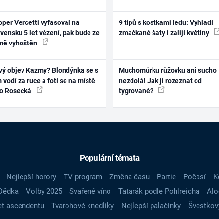
per Vercetti vyfasoval na
9 tipů s kostkami ledu: Vyhladí
vensku 5 let vězení, pak bude ze
zmačkané šaty i zalijí květiny
mě vyhoštěn
vý objev Kazmy? Blondýnka se s
Muchomůrku růžovku ani sucho
 vodí za ruce a fotí se na místě
nezdolá! Jak ji rozeznat od
ko Rosecká
tygrované?
Populární témata
Nejlepší horory
TV program
Změna času
Partie
Počasí
K
Dědka
Volby 2025
Svařené víno
Tatarák podle Pohlreicha
Alo
t ascendentu
Tvarohové knedlíky
Nejlepší palačinky
Švestkov