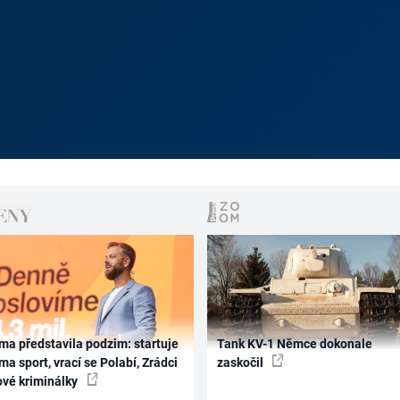
ma představila podzim: startuje
Tank KV-1 Němce dokonale
ma sport, vrací se Polabí, Zrádci
zaskočil
ové kriminálky