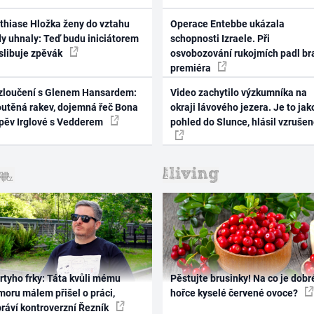
thiase Hložka ženy do vztahu
Operace Entebbe ukázala
dy uhnaly: Teď budu iniciátorem
schopnosti Izraele. Při
 slibuje zpěvák
osvobozování rukojmích padl br
premiéra
zloučení s Glenem Hansardem:
Video zachytilo výzkumníka na
outěná rakev, dojemná řeč Bona
okraji lávového jezera. Je to jak
zpěv Irglové s Vedderem
pohled do Slunce, hlásil vzruše
rtyho frky: Táta kvůli mému
Pěstujte brusinky! Na co je dobr
oru málem přišel o práci,
hořce kyselé červené ovoce?
práví kontroverzní Řezník