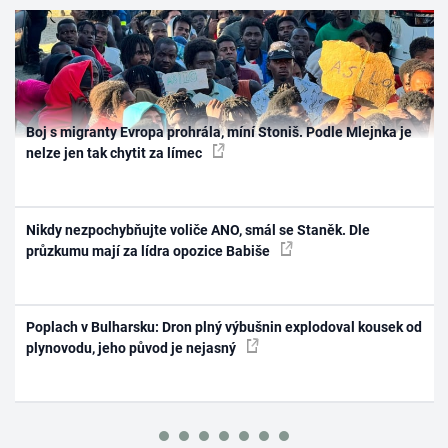
Boj s migranty Evropa prohrála, míní Stoniš. Podle Mlejnka je
nelze jen tak chytit za límec
Nikdy nezpochybňujte voliče ANO, smál se Staněk. Dle
průzkumu mají za lídra opozice Babiše
Poplach v Bulharsku: Dron plný výbušnin explodoval kousek od
plynovodu, jeho původ je nejasný