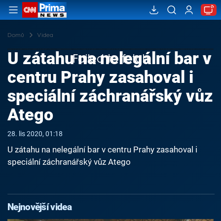
Domů
Videa
U zátahu na nelegální bar v
Failed to fetch
centru Prahy zasahoval i
speciální záchranářský vůz
Atego
28. lis 2020, 01:18
U zátahu na nelegální bar v centru Prahy zasahoval i
speciální záchranářský vůz Atego
Nejnovější videa