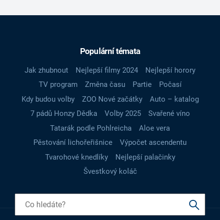
Populární témata
Jak zhubnout
Nejlepší filmy 2024
Nejlepší horory
TV program
Změna času
Partie
Počasí
Kdy budou volby
ZOO Nové začátky
Auto – katalog
7 pádů Honzy Dědka
Volby 2025
Svařené víno
Tatarák podle Pohlreicha
Aloe vera
Pěstování lichořeřišnice
Výpočet ascendentu
Tvarohové knedlíky
Nejlepší palačinky
Švestkový koláč