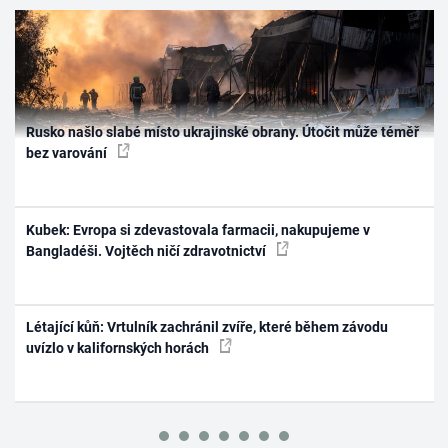
Rusko našlo slabé místo ukrajinské obrany. Útočit může téměř
bez varování
Kubek: Evropa si zdevastovala farmacii, nakupujeme v
Bangladéši. Vojtěch ničí zdravotnictví
Létající kůň: Vrtulník zachránil zvíře, které během závodu
uvízlo v kalifornských horách