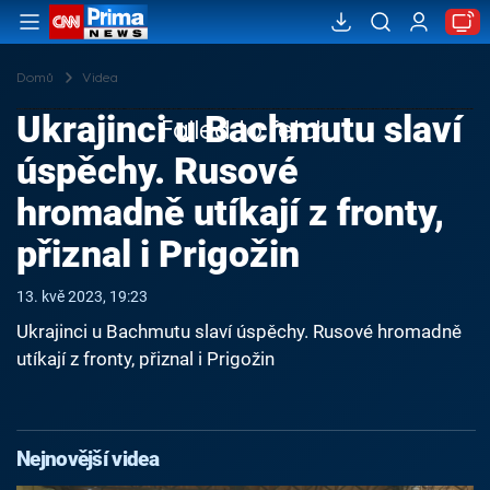
Domů
Videa
Ukrajinci u Bachmutu slaví
Failed to fetch
úspěchy. Rusové
hromadně utíkají z fronty,
přiznal i Prigožin
13. kvě 2023, 19:23
Ukrajinci u Bachmutu slaví úspěchy. Rusové hromadně
utíkají z fronty, přiznal i Prigožin
Nejnovější videa