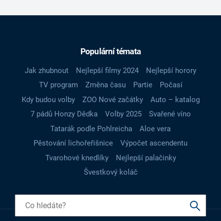
Populární témata
Jak zhubnout
Nejlepší filmy 2024
Nejlepší horory
TV program
Změna času
Partie
Počasí
Kdy budou volby
ZOO Nové začátky
Auto – katalog
7 pádů Honzy Dědka
Volby 2025
Svařené víno
Tatarák podle Pohlreicha
Aloe vera
Pěstování lichořeřišnice
Výpočet ascendentu
Tvarohové knedlíky
Nejlepší palačinky
Švestkový koláč