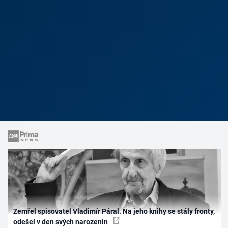
Zemřel spisovatel Vladimír Páral. Na jeho knihy se stály fronty,
odešel v den svých narozenin