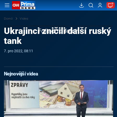
Domů
Videa
Ukrajinci zničili další ruský
Failed to fetch
tank
7. pro 2022, 08:11
Nejnovější videa