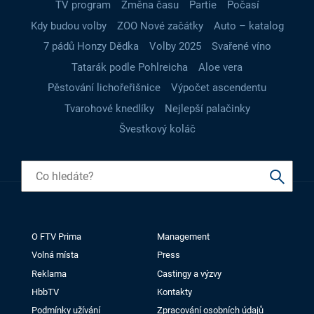
TV program
Změna času
Partie
Počasí
Kdy budou volby
ZOO Nové začátky
Auto – katalog
7 pádů Honzy Dědka
Volby 2025
Svařené víno
Tatarák podle Pohlreicha
Aloe vera
Pěstování lichořeřišnice
Výpočet ascendentu
Tvarohové knedlíky
Nejlepší palačinky
Švestkový koláč
O FTV Prima
Management
Volná místa
Press
Reklama
Castingy a výzvy
HbbTV
Kontakty
Podmínky užívání
Zpracování osobních údajů