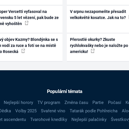
per Vercetti vyfasoval na
V srpnu nezapomeňte přesadit
vensku 5 let vězení, pak bude ze
velkokvěté kosatce. Jak na to?
mě vyhoštěn
vý objev Kazmy? Blondýnka se s
Přerostlé okurky? Zkuste
 vodí za ruce a fotí se na místě
rychlokvašky nebo je naložte po
ko Rosecká
americku!
Populární témata
Nejlepší horory
TV program
Změna času
Partie
Počasí
K
Dědka
Volby 2025
Svařené víno
Tatarák podle Pohlreicha
Alo
t ascendentu
Tvarohové knedlíky
Nejlepší palačinky
Švestkov