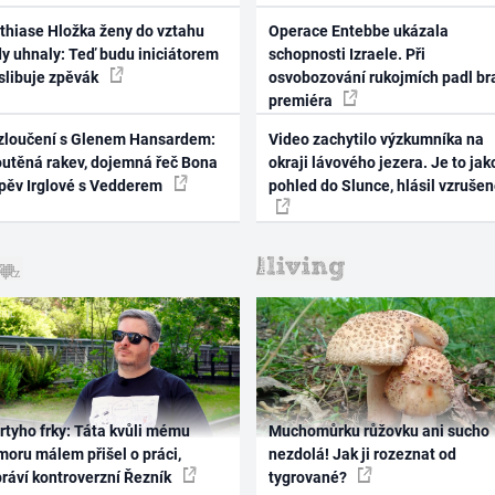
thiase Hložka ženy do vztahu
Operace Entebbe ukázala
dy uhnaly: Teď budu iniciátorem
schopnosti Izraele. Při
 slibuje zpěvák
osvobozování rukojmích padl br
premiéra
zloučení s Glenem Hansardem:
Video zachytilo výzkumníka na
outěná rakev, dojemná řeč Bona
okraji lávového jezera. Je to jak
zpěv Irglové s Vedderem
pohled do Slunce, hlásil vzruše
rtyho frky: Táta kvůli mému
Muchomůrku růžovku ani sucho
oru málem přišel o práci,
nezdolá! Jak ji rozeznat od
práví kontroverzní Řezník
tygrované?