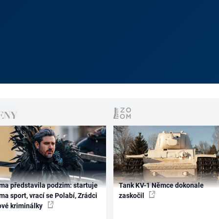
ma představila podzim: startuje
Tank KV-1 Němce dokonale
ma sport, vrací se Polabí, Zrádci
zaskočil
ové kriminálky