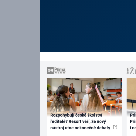
Rozpohybují české školství
Pri
ředitelé? Resort věří, že nový
Pri
nástroj utne nekonečné debaty
i n