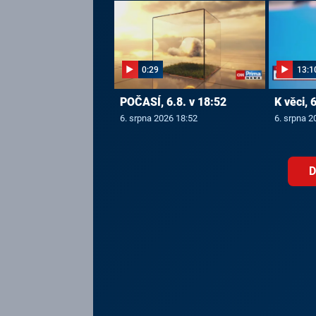
0:29
13:1
POČASÍ, 6.8. v 18:52
K věci, 
6. srpna 2026 18:52
6. srpna 2
D