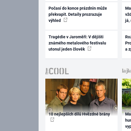
Počasí do konce prázdnin může
Ma
překvapit. Detaily prozrazuje
vž
výhled
já,
Tragédie v Jaroměři: V dějišti
Ro
známého metalového festivalu
Pr
utonul jeden člověk
a 
10 nejlepších dílů Hvězdné brány
Ma
hum
vy