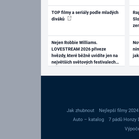
TOP filmy a seriály podle mladých
Rap
diváků
Slo
ze
Nejen Robbie Williams.
No
LOVESTREAM 2026 přiveze
ním
hvězdy, které běžně uvidíte jen na
ja
největších světových festivalech
Jak zhubnout
Nejlepší filmy 2024
Auto – katalog
7 pádů Honzy 
Výpoče