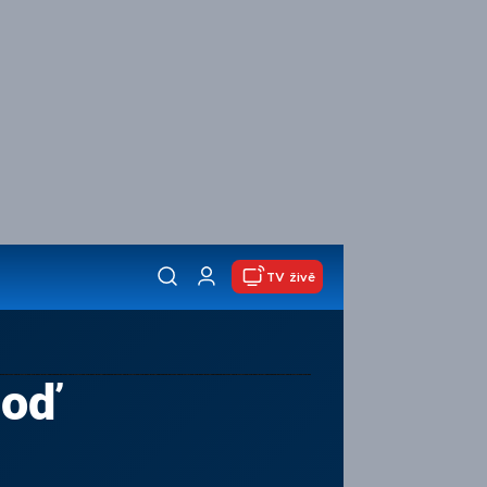
TV živě
loď