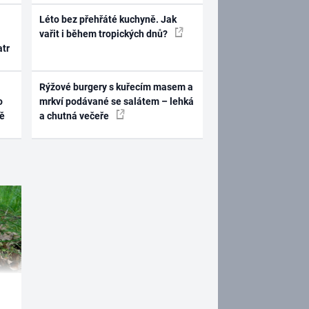
Léto bez přehřáté kuchyně. Jak
vařit i během tropických dnů?
atr
Rýžové burgery s kuřecím masem a
o
mrkví podávané se salátem – lehká
ně
a chutná večeře