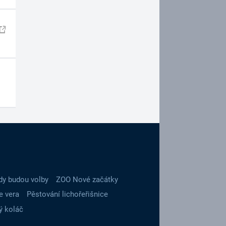
dy budou volby
ZOO Nové začátky
e vera
Pěstování lichořeřišnice
ý koláč