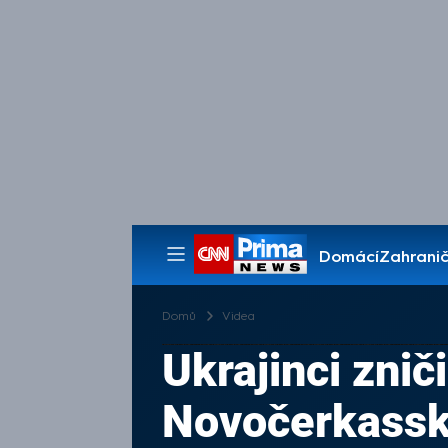
Domácí
Zahranič
Pořady
Domů
Videa
Ukrajinci znič
Novočerkass