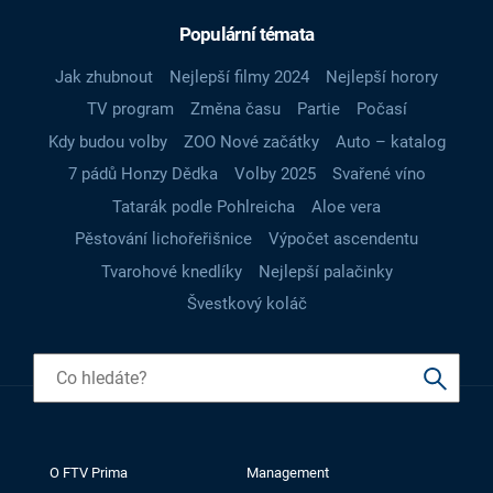
Populární témata
Jak zhubnout
Nejlepší filmy 2024
Nejlepší horory
TV program
Změna času
Partie
Počasí
Kdy budou volby
ZOO Nové začátky
Auto – katalog
7 pádů Honzy Dědka
Volby 2025
Svařené víno
Tatarák podle Pohlreicha
Aloe vera
Pěstování lichořeřišnice
Výpočet ascendentu
Tvarohové knedlíky
Nejlepší palačinky
Švestkový koláč
O FTV Prima
Management