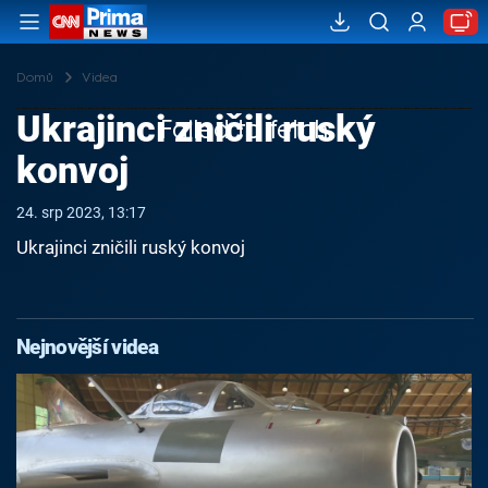
Domů
Videa
Ukrajinci zničili ruský
Failed to fetch
konvoj
24. srp 2023, 13:17
Ukrajinci zničili ruský konvoj
Nejnovější videa