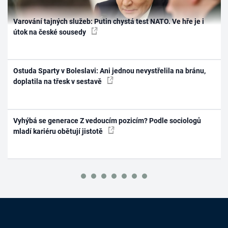
Varování tajných služeb: Putin chystá test NATO. Ve hře je i
útok na české sousedy
Ostuda Sparty v Boleslavi: Ani jednou nevystřelila na bránu,
doplatila na třesk v sestavě
Vyhýbá se generace Z vedoucím pozicím? Podle sociologů
mladí kariéru obětují jistotě