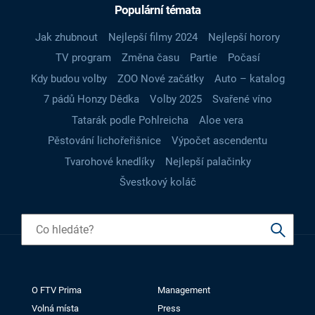
Populární témata
Jak zhubnout
Nejlepší filmy 2024
Nejlepší horory
TV program
Změna času
Partie
Počasí
Kdy budou volby
ZOO Nové začátky
Auto – katalog
7 pádů Honzy Dědka
Volby 2025
Svařené víno
Tatarák podle Pohlreicha
Aloe vera
Pěstování lichořeřišnice
Výpočet ascendentu
Tvarohové knedlíky
Nejlepší palačinky
Švestkový koláč
O FTV Prima
Management
Volná místa
Press