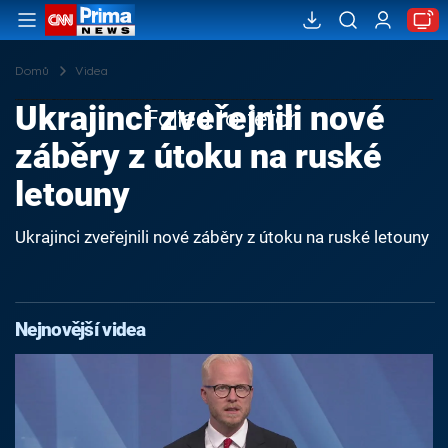
Domů
Videa
Ukrajinci zveřejnili nové
Failed to fetch
záběry z útoku na ruské
letouny
Ukrajinci zveřejnili nové záběry z útoku na ruské letouny
Nejnovější videa