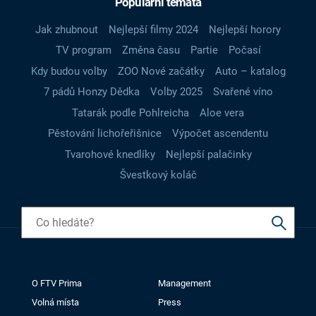
Populární témata
Jak zhubnout
Nejlepší filmy 2024
Nejlepší horory
TV program
Změna času
Partie
Počasí
Kdy budou volby
ZOO Nové začátky
Auto – katalog
7 pádů Honzy Dědka
Volby 2025
Svařené víno
Tatarák podle Pohlreicha
Aloe vera
Pěstování lichořeřišnice
Výpočet ascendentu
Tvarohové knedlíky
Nejlepší palačinky
Švestkový koláč
O FTV Prima
Management
Volná místa
Press