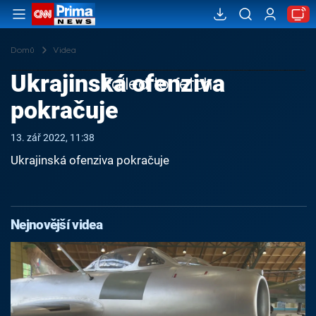
Domů
Videa
Ukrajinská ofenziva
Failed to fetch
pokračuje
13. zář 2022, 11:38
Ukrajinská ofenziva pokračuje
Nejnovější videa