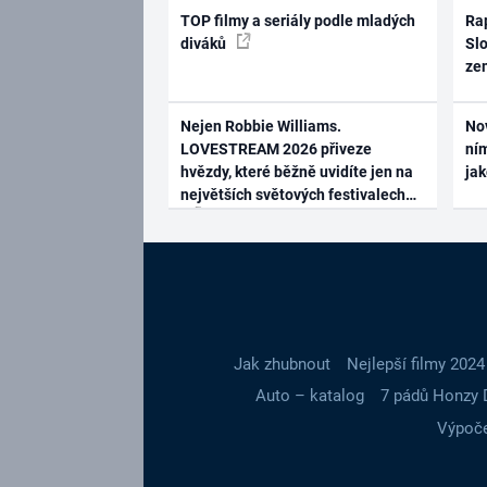
TOP filmy a seriály podle mladých
Rap
diváků
Slo
ze
Nejen Robbie Williams.
No
LOVESTREAM 2026 přiveze
ním
hvězdy, které běžně uvidíte jen na
ja
největších světových festivalech
Jak zhubnout
Nejlepší filmy 2024
Auto – katalog
7 pádů Honzy 
Výpoče