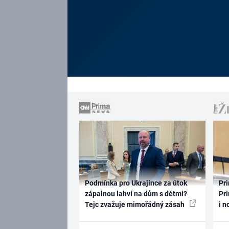
Podmínka pro Ukrajince za útok
Pri
zápalnou lahví na dům s dětmi?
Pri
Tejc zvažuje mimořádný zásah
i n