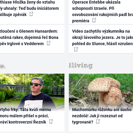
thiase Hložka ženy do vztahu
Operace Entebbe ukázala
dy uhnaly: Teď budu iniciátorem
schopnosti Izraele. Při
 slibuje zpěvák
osvobozování rukojmích padl br
premiéra
zloučení s Glenem Hansardem:
Video zachytilo výzkumníka na
outěná rakev, dojemná řeč Bona
okraji lávového jezera. Je to jak
zpěv Irglové s Vedderem
pohled do Slunce, hlásil vzruše
rtyho frky: Táta kvůli mému
Muchomůrku růžovku ani sucho
oru málem přišel o práci,
nezdolá! Jak ji rozeznat od
práví kontroverzní Řezník
tygrované?