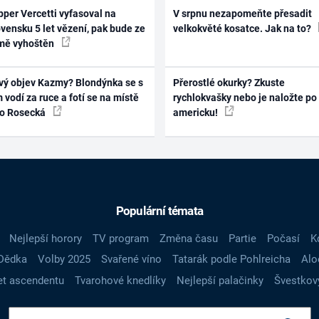
per Vercetti vyfasoval na
V srpnu nezapomeňte přesadit
vensku 5 let vězení, pak bude ze
velkokvěté kosatce. Jak na to?
mě vyhoštěn
vý objev Kazmy? Blondýnka se s
Přerostlé okurky? Zkuste
 vodí za ruce a fotí se na místě
rychlokvašky nebo je naložte po
ko Rosecká
americku!
Populární témata
Nejlepší horory
TV program
Změna času
Partie
Počasí
K
Dědka
Volby 2025
Svařené víno
Tatarák podle Pohlreicha
Alo
t ascendentu
Tvarohové knedlíky
Nejlepší palačinky
Švestkov