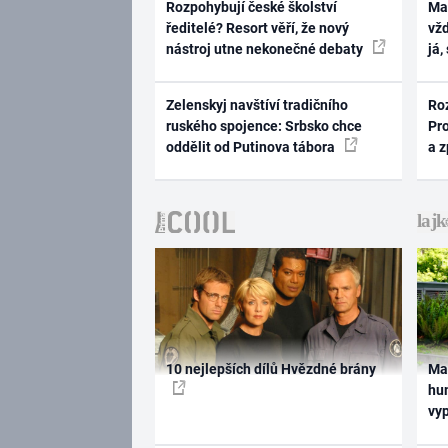
Rozpohybují české školství
Ma
ředitelé? Resort věří, že nový
vž
nástroj utne nekonečné debaty
já,
Zelenskyj navštíví tradičního
Ro
ruského spojence: Srbsko chce
Pr
oddělit od Putinova tábora
a 
10 nejlepších dílů Hvězdné brány
Ma
hum
vy