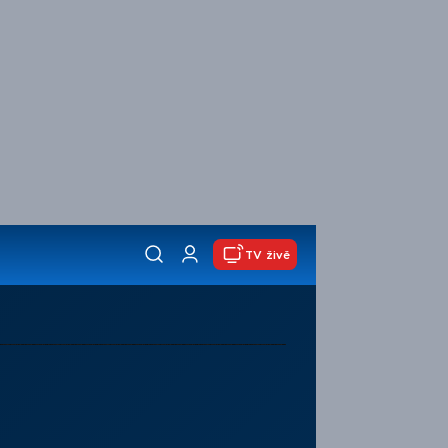
TV živě