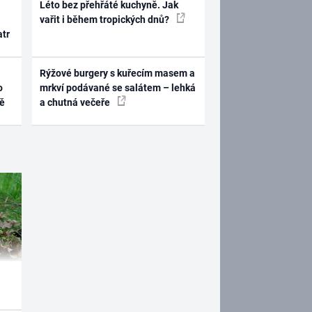
Léto bez přehřáté kuchyně. Jak
vařit i během tropických dnů?
atr
Rýžové burgery s kuřecím masem a
o
mrkví podávané se salátem – lehká
ně
a chutná večeře