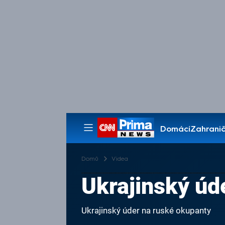
Domácí
Zahranič
Pořady
Domů
Videa
Ukrajinský úd
Ukrajinský úder na ruské okupanty