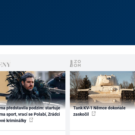
ma představila podzim: startuje
Tank KV-1 Němce dokonale
ma sport, vrací se Polabí, Zrádci
zaskočil
ové kriminálky