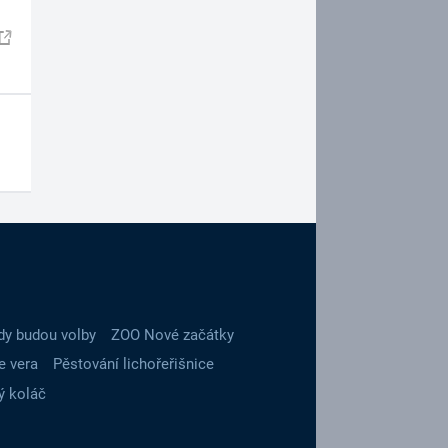
dy budou volby
ZOO Nové začátky
e vera
Pěstování lichořeřišnice
ý koláč