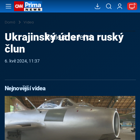
Domů
Videa
Ukrajinský úder na ruský
Failed to fetch
člun
6. kvě 2024, 11:37
Nejnovější videa