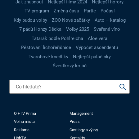
Jak zhubnout
Nejlepší filmy 2024
Nejlepší horory
TV program
Změna času
Partie
Počasí
Kdy budou volby
ZOO Nové začátky
Auto – katalog
7 pádů Honzy Dědka
Volby 2025
Svařené víno
Tatarák podle Pohlreicha
Aloe vera
Pěstování lichořeřišnice
Výpočet ascendentu
Tvarohové knedlíky
Nejlepší palačinky
Švestkový koláč
O FTV Prima
Management
Volná místa
Press
Reklama
Castingy a výzvy
HbbTV
Kontakty