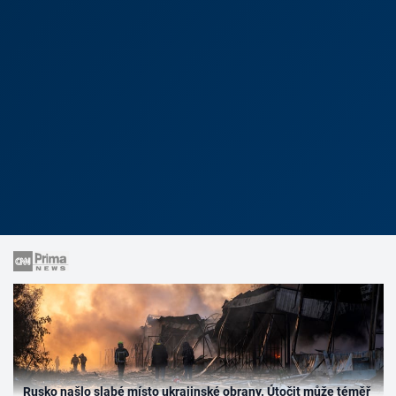
Rusko našlo slabé místo ukrajinské obrany. Útočit může téměř