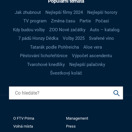
Populární témata
Jak zhubnout
Nejlepší filmy 2024
Nejlepší horory
TV program
Změna času
Partie
Počasí
Kdy budou volby
ZOO Nové začátky
Auto – katalog
7 pádů Honzy Dědka
Volby 2025
Svařené víno
Tatarák podle Pohlreicha
Aloe vera
Pěstování lichořeřišnice
Výpočet ascendentu
Tvarohové knedlíky
Nejlepší palačinky
Švestkový koláč
O FTV Prima
Management
Volná místa
Press