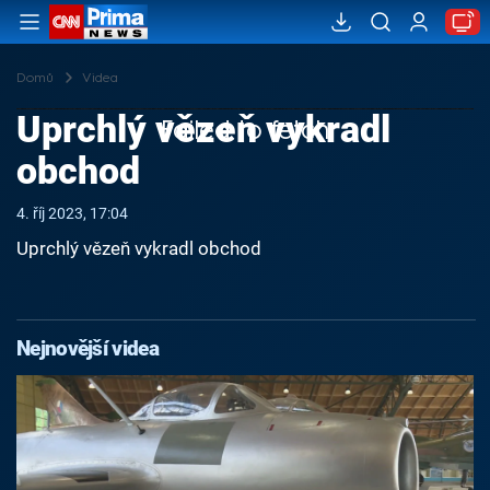
Domů
Videa
Uprchlý vězeň vykradl
Failed to fetch
obchod
4. říj 2023, 17:04
Uprchlý vězeň vykradl obchod
Nejnovější videa