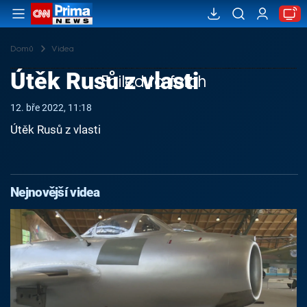
Domů
Videa
Útěk Rusů z vlasti
Failed to fetch
12. bře 2022, 11:18
Útěk Rusů z vlasti
Nejnovější videa