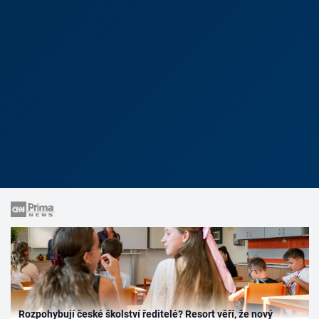
Rozpohybují české školství ředitelé? Resort věří, že nový