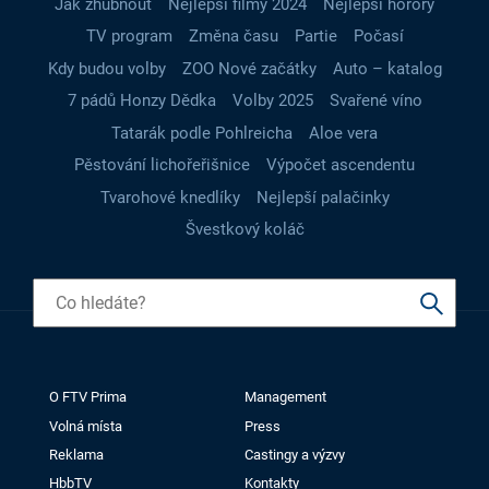
Jak zhubnout
Nejlepší filmy 2024
Nejlepší horory
TV program
Změna času
Partie
Počasí
Kdy budou volby
ZOO Nové začátky
Auto – katalog
7 pádů Honzy Dědka
Volby 2025
Svařené víno
Tatarák podle Pohlreicha
Aloe vera
Pěstování lichořeřišnice
Výpočet ascendentu
Tvarohové knedlíky
Nejlepší palačinky
Švestkový koláč
O FTV Prima
Management
Volná místa
Press
Reklama
Castingy a výzvy
HbbTV
Kontakty